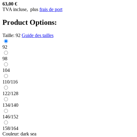
63,00 €
TVA incluse,
plus
frais de port
Product Options:
Taille:
92
Guide des tailles
92
98
104
110/116
122/128
134/140
146/152
158/164
Couleur:
dark sea