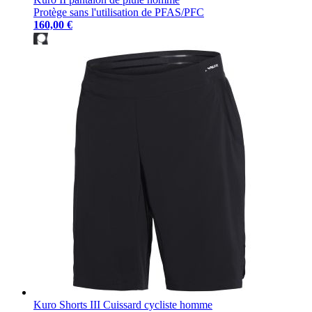
Protège sans l'utilisation de PFAS/PFC
160,00 €
Kuro Shorts III Cuissard cycliste homme