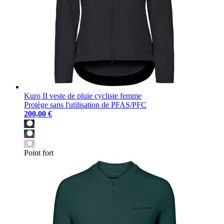
Kuro II veste de pluie cycliste femme
Protège sans l'utilisation de PFAS/PFC
200,00 €
Point fort