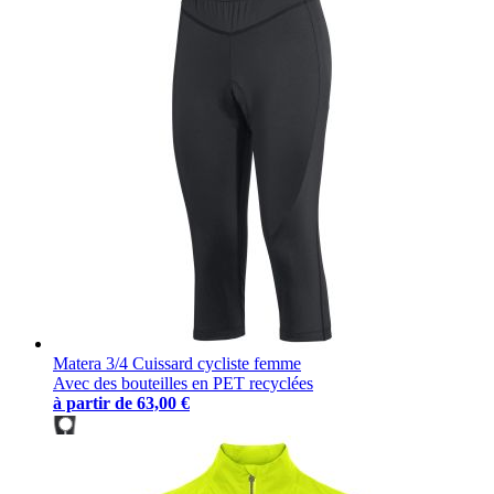
Matera 3/4 Cuissard cycliste femme
Avec des bouteilles en PET recyclées
à partir de
63,00 €