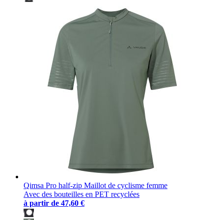
Qimsa Pro half-zip Maillot de cyclisme femme
Avec des bouteilles en PET recyclées
à partir de
47,60 €