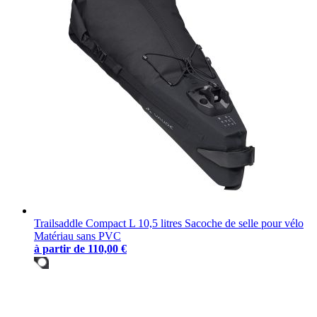
Trailsaddle Compact L 10,5 litres Sacoche de selle pour vélo
Matériau sans PVC
à partir de
110,00 €