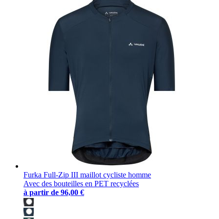
Furka Full-Zip III maillot cycliste homme
Avec des bouteilles en PET recyclées
à partir de
96,00 €