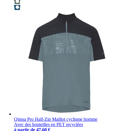
Qimsa Pro Half-Zip Maillot cyclisme homme
Avec des bouteilles en PET recyclées
à partir de
47,60 €