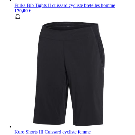
Furka Bib Tights II cuissard cycliste bretelles homme
170,00 €
Kuro Shorts III Cuissard cycliste femme