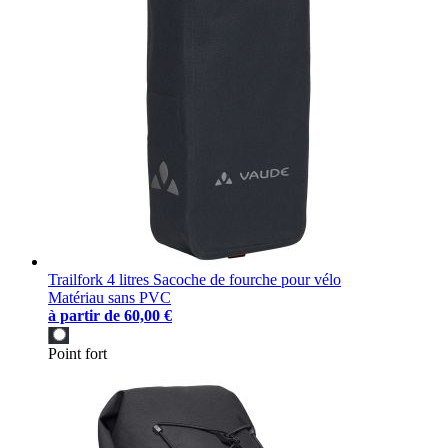
Trailfork 4 litres Sacoche de fourche pour vélo
Matériau sans PVC
à partir de
60,00 €
Point fort