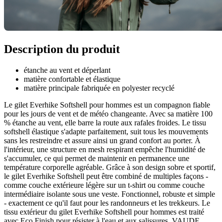
Description du produit
étanche au vent et déperlant
matière confortable et élastique
matière principale fabriquée en polyester recyclé
Le gilet Everhike Softshell pour hommes est un compagnon fiable
pour les jours de vent et de météo changeante. Avec sa matière 100
% étanche au vent, elle barre la route aux rafales froides. Le tissu
softshell élastique s'adapte parfaitement, suit tous les mouvements
sans les restreindre et assure ainsi un grand confort au porter. À
l'intérieur, une structure en mesh respirant empêche l'humidité de
s'accumuler, ce qui permet de maintenir en permanence une
température corporelle agréable. Grâce à son design sobre et sportif,
le gilet Everhike Softshell peut être combiné de multiples façons -
comme couche extérieure légère sur un t-shirt ou comme couche
intermédiaire isolante sous une veste. Fonctionnel, robuste et simple
- exactement ce qu'il faut pour les randonneurs et les trekkeurs. Le
tissu extérieur du gilet Everhike Softshell pour hommes est traité
avec Eco Finish pour résister à l'eau et aux salissures. VAUDE