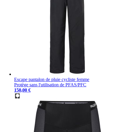
Escape pantalon de pluie cycliste femme
Protège sans l'utilisation de PFAS/PFC
150,00 €