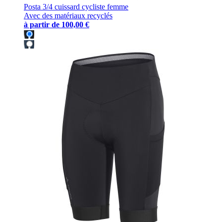
Posta 3/4 cuissard cycliste femme
Avec des matériaux recyclés
à partir de
100,00 €