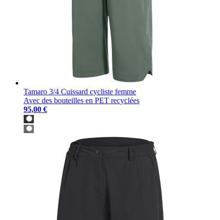
Tamaro 3/4 Cuissard cycliste femme
Avec des bouteilles en PET recyclées
95,00 €