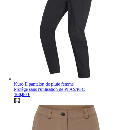
Kuro II pantalon de pluie femme
Protège sans l'utilisation de PFAS/PFC
160,00 €