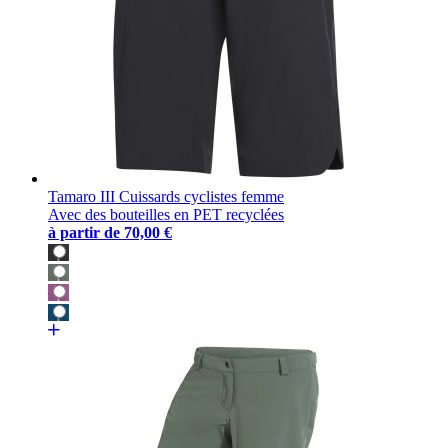
Tamaro III Cuissards cyclistes femme
Avec des bouteilles en PET recyclées
à partir de
70,00 €