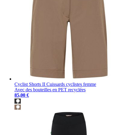
Cyclist Shorts II Cuissards cyclistes femme
Avec des bouteilles en PET recyclées
85,00 €