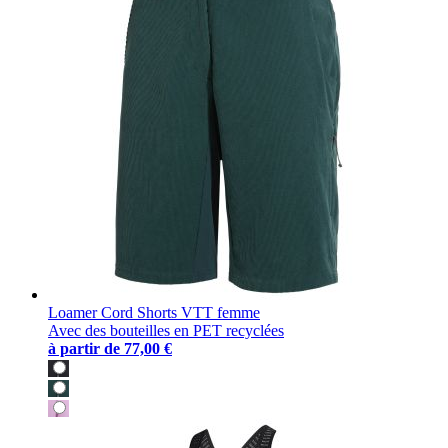
Loamer Cord Shorts VTT femme
Avec des bouteilles en PET recyclées
à partir de
77,00 €