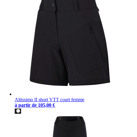
Altissimo II short VTT court femme
à partir de
105,00 €