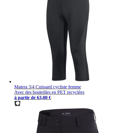
Matera 3/4 Cuissard cycliste femme
Avec des bouteilles en PET recyclées
à partir de
63,00 €