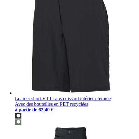
Loamer short VTT sans cuissard intérieur femme
Avec des bouteilles en PET recyclées
à partir de
62,40 €