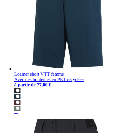
Loamer short VTT femme
Avec des bouteilles en PET recyclées
à partir de
77,00 €