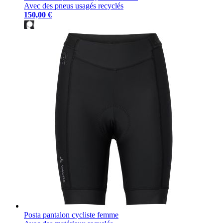
Avec des pneus usagés recyclés
150,00 €
Posta pantalon cycliste femme