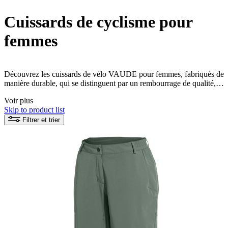
Cuissards de cyclisme pour
femmes
Découvrez les cuissards de vélo VAUDE pour femmes, fabriqués de
manière durable, qui se distinguent par un rembourrage de qualité,
des matériaux respirants et une coupe parfaite. Profitez d'un confort
Voir plus
optimal et d'une liberté de mouvement maximale à chaque sortie à
Skip to product list
vélo. Les cuissards de vélo pour femmes vous offrent une durabilité
et des détails bien pensés pour que vous puissiez vous lancer dans
Filtrer et trier
votre prochaine aventure en étant parfaitement équipée.