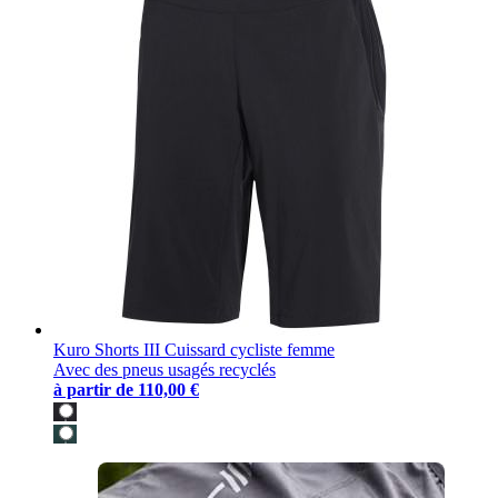
Kuro Shorts III Cuissard cycliste femme
Avec des pneus usagés recyclés
à partir de
110,00 €