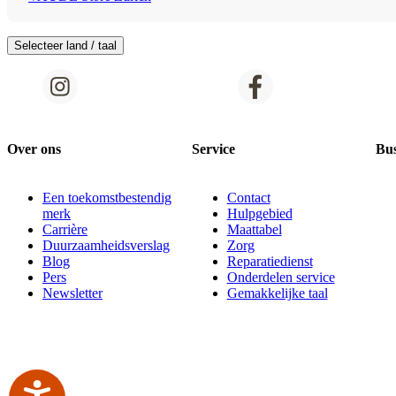
Selecteer land / taal
Over ons
Service
Bus
Een toekomstbestendig
Contact
merk
Hulpgebied
Carrière
Maattabel
Duurzaamheidsverslag
Zorg
Blog
Reparatiedienst
Pers
Onderdelen service
Newsletter
Gemakkelijke taal