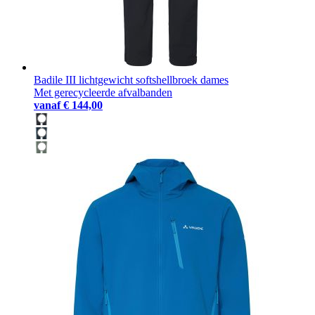
Badile III lichtgewicht softshellbroek dames
Met gerecycleerde afvalbanden
vanaf
€ 144,00