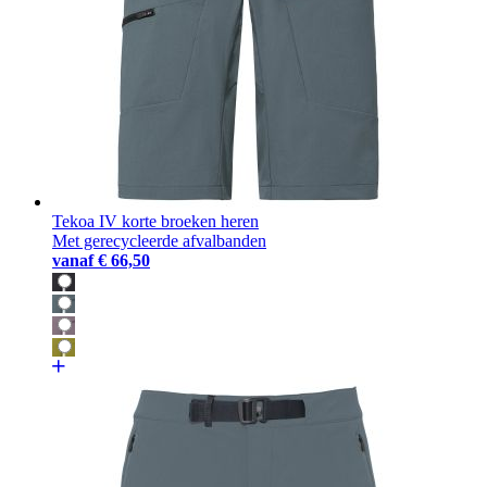
Tekoa IV korte broeken heren
Met gerecycleerde afvalbanden
vanaf
€ 66,50