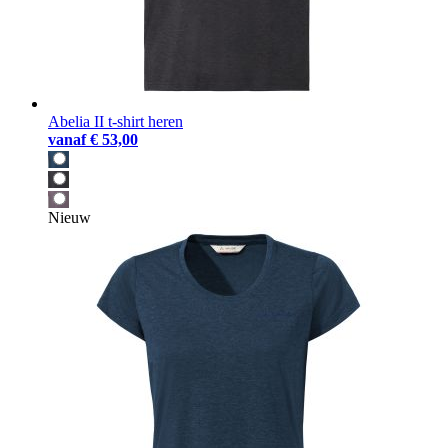
Abelia II t-shirt heren
vanaf
€ 53,00
Nieuw