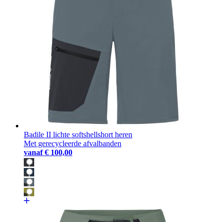
Badile II lichte softshellshort heren
Met gerecycleerde afvalbanden
vanaf
€ 100,00