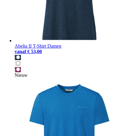
Abelia II T-Shirt Damen
vanaf
€ 53,00
Nieuw