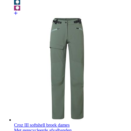
Croz III softshell broek dames
Met gerecycleerde afvalbanden