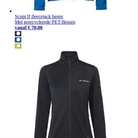
Scopi II fleecejack heren
Met gerecycleerde PET-flessen
vanaf
€ 70,00