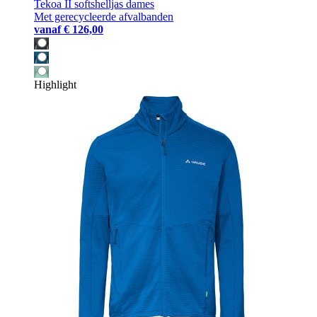
Tekoa II softshelljas dames
Met gerecycleerde afvalbanden
vanaf
€ 126,00
Highlight