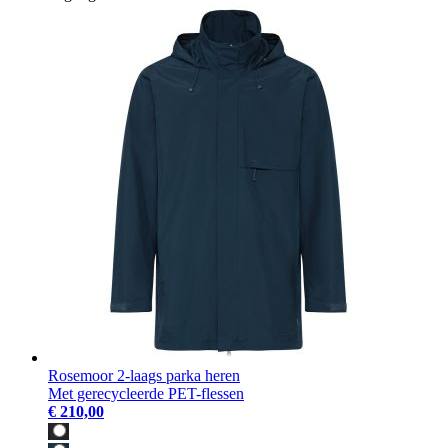
Rosemoor 2-laags parka heren
Met gerecycleerde PET-flessen
€ 210,00