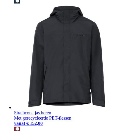
Strathcona jas heren
Met gerecycleerde PET-flessen
vanaf
€ 152,00