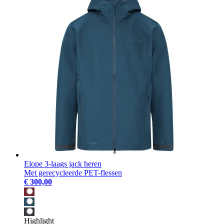
Elope 3-laags jack heren
Met gerecycleerde PET-flessen
€ 300,00
Highlight