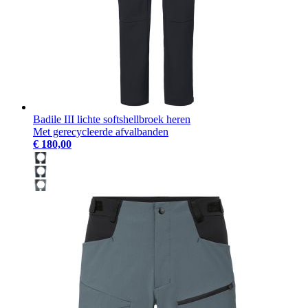
Badile III lichte softshellbroek heren
Met gerecycleerde afvalbanden
€ 180,00