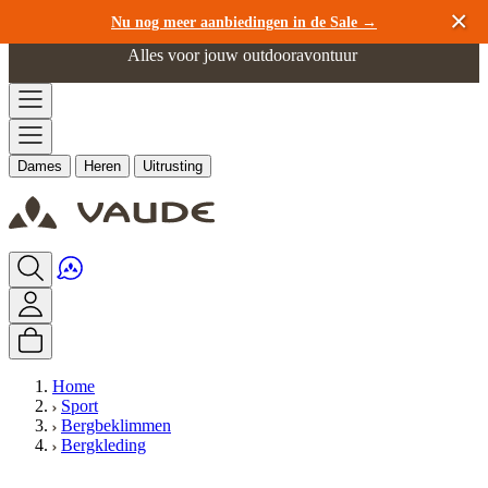
Ga naar de inhoud
Nu nog meer aanbiedingen in de Sale →
Alles voor jouw outdooravontuur
Dames
Heren
Uitrusting
Home
Sport
Bergbeklimmen
Bergkleding