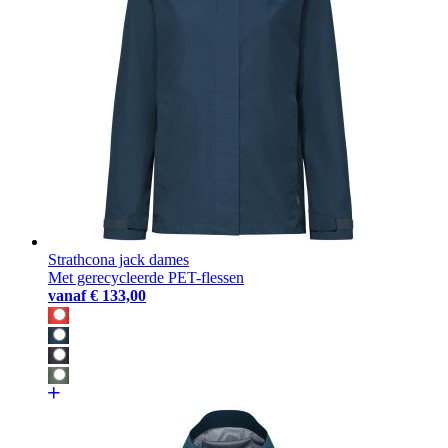
Strathcona jack dames
Met gerecycleerde PET-flessen
vanaf
€ 133,00