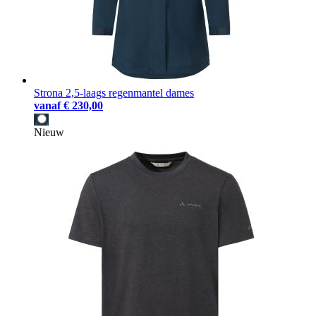
Strona 2,5-laags regenmantel dames
vanaf
€ 230,00
Nieuw