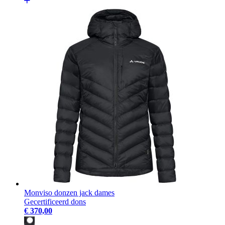
Monviso donzen jack dames
Gecertificeerd dons
€ 370,00