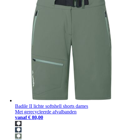
Badile II lichte softshell shorts dames
Met gerecycleerde afvalbanden
vanaf
€ 80,00