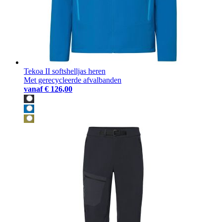
Tekoa II softshelljas heren
Met gerecycleerde afvalbanden
vanaf
€ 126,00