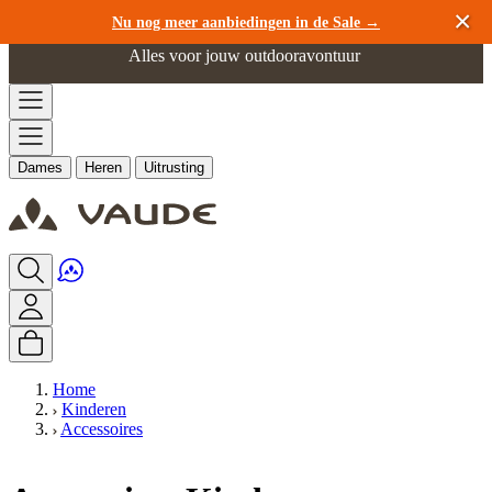
Ga naar de inhoud
Nu nog meer aanbiedingen in de Sale →
Alles voor jouw outdooravontuur
Dames
Heren
Uitrusting
Home
Kinderen
Accessoires