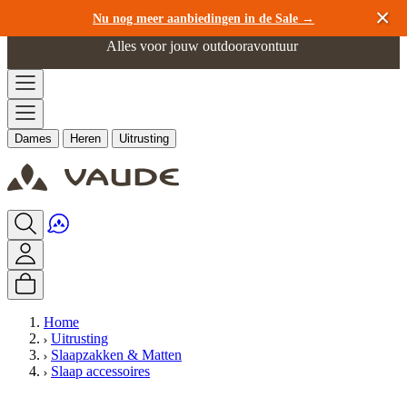
Ga naar de inhoud
Nu nog meer aanbiedingen in de Sale →
Alles voor jouw outdooravontuur
Dames
Heren
Uitrusting
Home
Uitrusting
Slaapzakken & Matten
Slaap accessoires