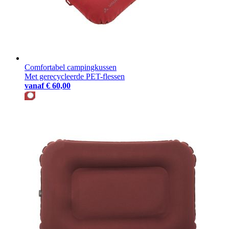
Comfortabel campingkussen
Met gerecycleerde PET-flessen
vanaf
€ 60,00