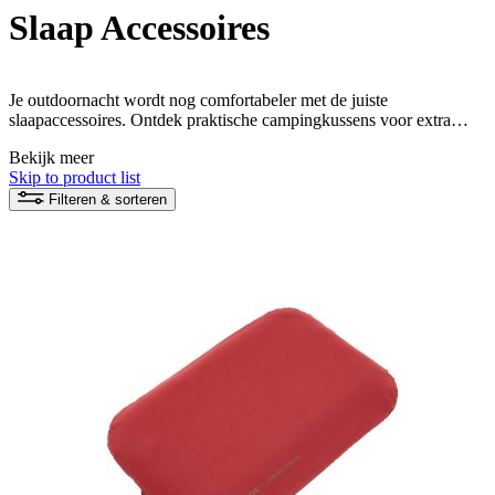
Slaap Accessoires
Je outdoornacht wordt nog comfortabeler met de juiste
slaapaccessoires. Ontdek praktische campingkussens voor extra
slaapcomfort, slaapzakhoezen om je slaapzak te beschermen tegen
Bekijk meer
vocht en een pompzak waarmee je je slaapmat gemakkelijk kunt
Skip to product list
opblazen. We bieden ook compressiezakken die de pakmaat van je
slaapzak verkleinen zodat je hem kunt opbergen om ruimte te
Filteren & sorteren
besparen.