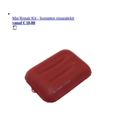
Mat Repair Kit - Isomatten reparatiekit
vanaf
€ 10,00