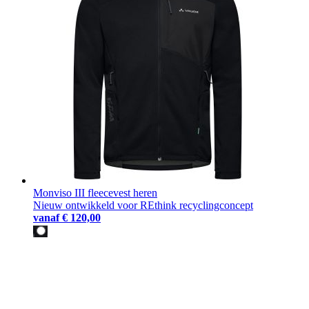
Monviso III fleecevest heren
Nieuw ontwikkeld voor REthink recyclingconcept
vanaf
€ 120,00