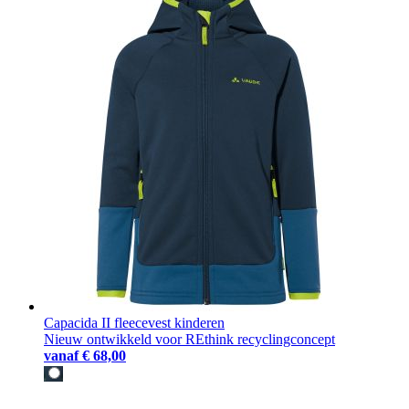
Capacida II fleecevest kinderen
Nieuw ontwikkeld voor REthink recyclingconcept
vanaf
€ 68,00