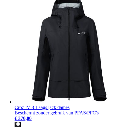
Croz IV 3-Laags jack dames
Beschermt zonder gebruik van PFAS/PFC's
€ 370,00