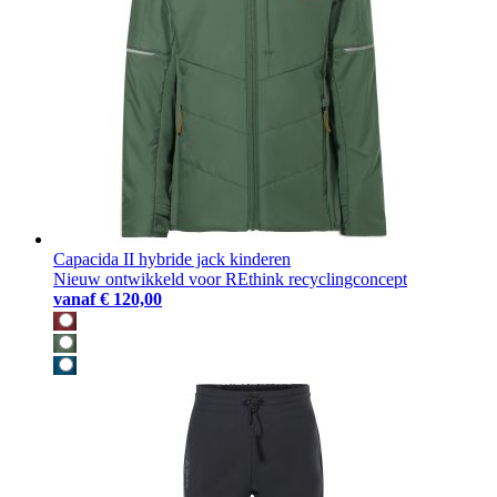
Capacida II hybride jack kinderen
Nieuw ontwikkeld voor REthink recyclingconcept
vanaf
€ 120,00