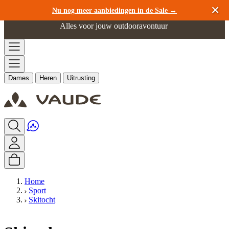
Ga naar de inhoud
Nu nog meer aanbiedingen in de Sale →
Alles voor jouw outdooravontuur
Dames
Heren
Uitrusting
Home
Sport
Skitocht