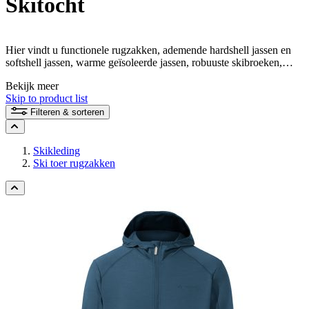
Skitocht
Hier vindt u functionele rugzakken, ademende hardshell jassen en
softshell jassen, warme geïsoleerde jassen, robuuste skibroeken,
handschoenen en mutsen voor uw perfecte skitocht. Eerlijk
Bekijk meer
geproduceerd en voor alle vrienden van milieuvriendelijke
Skip to product list
materialen.
Filteren & sorteren
Skikleding
Ski toer rugzakken