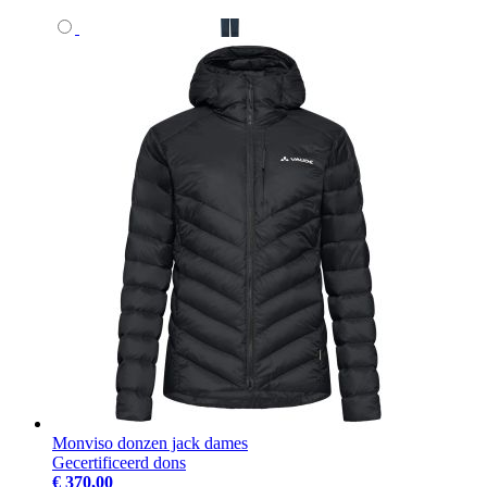
Monviso donzen jack dames
Gecertificeerd dons
€ 370,00