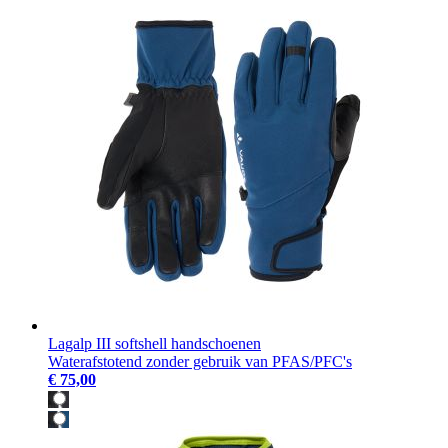
Lagalp III softshell handschoenen
Waterafstotend zonder gebruik van PFAS/PFC's
€ 75,00