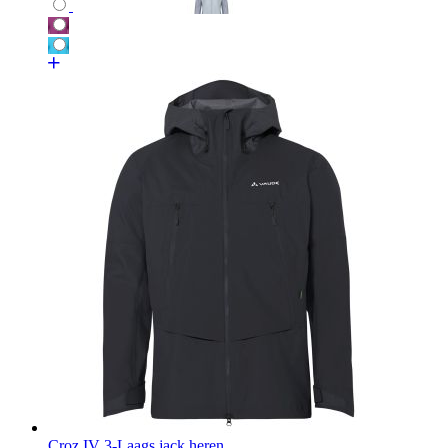
Croz IV 3-Laags jack heren