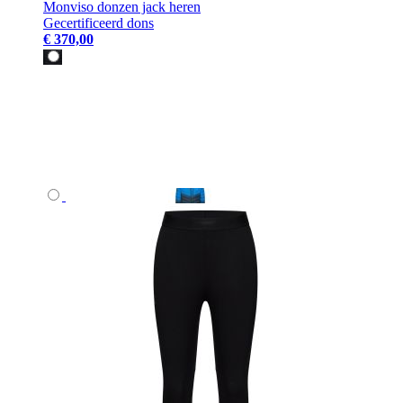
Monviso donzen jack heren
Gecertificeerd dons
€ 370,00