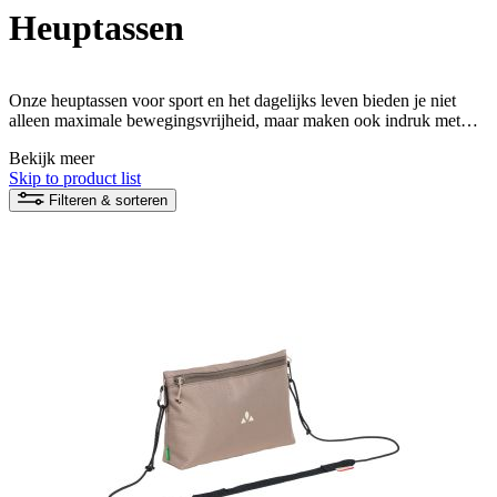
Heuptassen
Onze heuptassen voor sport en het dagelijks leven bieden je niet
alleen maximale bewegingsvrijheid, maar maken ook indruk met
hun duurzame productie. Deze praktische metgezellen zijn gemaakt
Bekijk meer
van milieuvriendelijke materialen en zorgen ervoor dat je je
Skip to product list
belangrijkste spullen altijd bij de hand hebt. Vind de perfecte
heuptas van VAUDE die functionaliteit, stijl en duurzaamheid ideaal
Filteren & sorteren
combineert.