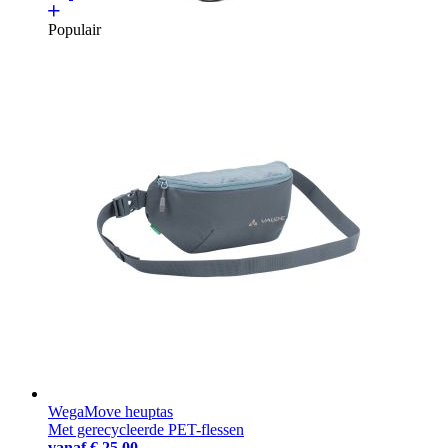
Populair
WegaMove heuptas
Met gerecycleerde PET-flessen
vanaf
€ 25,00