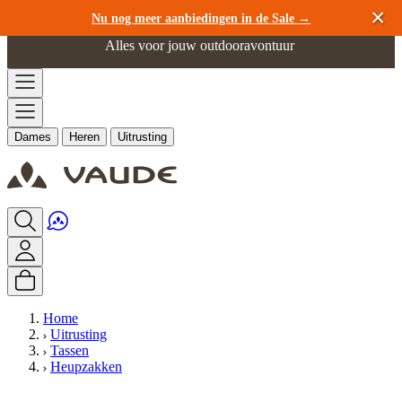
Ga naar de inhoud
Nu nog meer aanbiedingen in de Sale →
Alles voor jouw outdooravontuur
Dames
Heren
Uitrusting
Home
Uitrusting
Tassen
Heupzakken