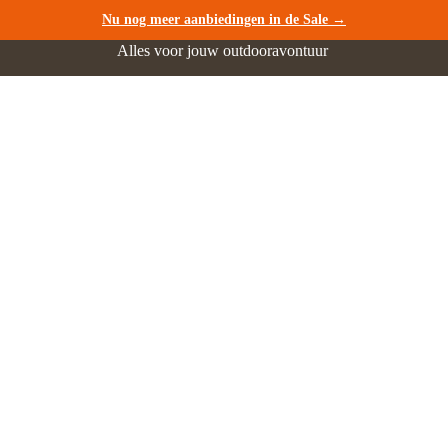
Nu nog meer aanbiedingen in de Sale →
Alles voor jouw outdooravontuur