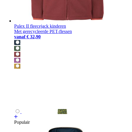
Pulex II fleecejack kinderen
Met gerecycleerde PET-flessen
vanaf
€ 32,90
Populair