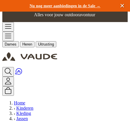
Ga naar de inhoud
Nu nog meer aanbiedingen in de Sale →
Alles voor jouw outdooravontuur
Dames
Heren
Uitrusting
Home
Kinderen
Kleding
Jassen