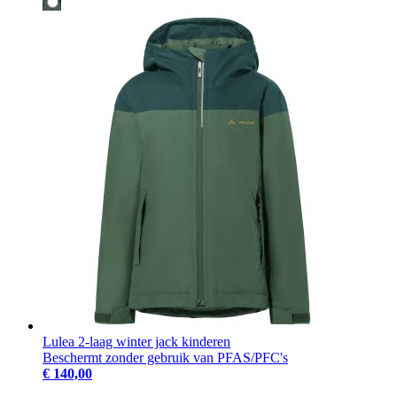
Lulea 2-laag winter jack kinderen
Beschermt zonder gebruik van PFAS/PFC's
€ 140,00