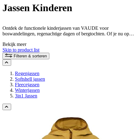
Jassen Kinderen
Ontdek de functionele kinderjassen van VAUDE voor
boswandelingen, regenachtige dagen of bergtochten. Of je nu op
zoek bent naar een regenjas, fleecejas of geïsoleerde jas, hier vind je
Bekijk meer
modellen voor uiteenlopende weersomstandigheden en activiteiten.
Skip to product list
Filteren & sorteren
Regenjassen
Softshell jassen
Fleecejassen
Winterjassen
3in1 Jassen