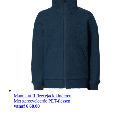
Manukau II fleecejack kinderen
Met gerecycleerde PET-flessen
vanaf
€ 68,00