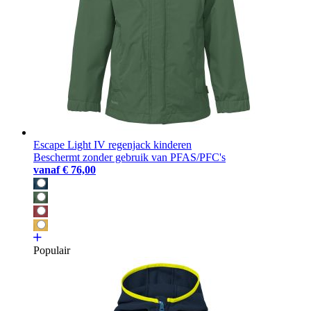
Escape Light IV regenjack kinderen
Beschermt zonder gebruik van PFAS/PFC's
vanaf
€ 76,00
Populair