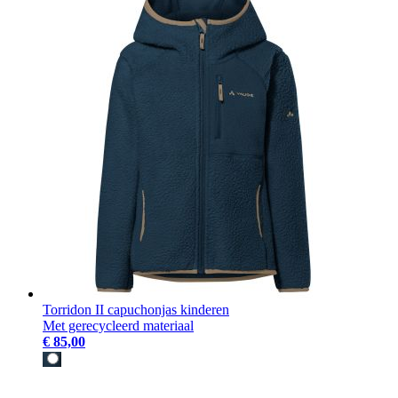
Torridon II capuchonjas kinderen
Met gerecycleerd materiaal
€ 85,00