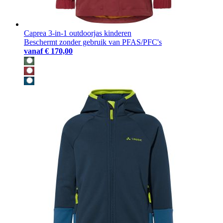
Caprea 3-in-1 outdoorjas kinderen
Beschermt zonder gebruik van PFAS/PFC's
vanaf
€ 170,00