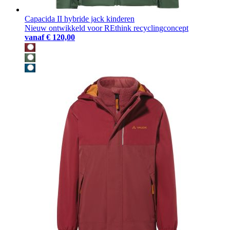
Capacida II hybride jack kinderen
Nieuw ontwikkeld voor REthink recyclingconcept
vanaf
€ 120,00