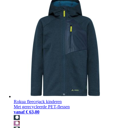
Rokua fleecejack kinderen
Met gerecycleerde PET-flessen
vanaf
€ 63,00