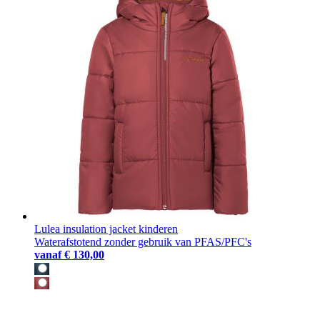
Lulea insulation jacket kinderen
Waterafstotend zonder gebruik van PFAS/PFC's
vanaf
€ 130,00