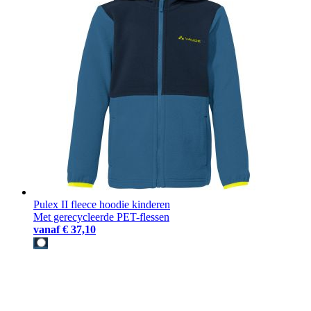
Pulex II fleece hoodie kinderen
Met gerecycleerde PET-flessen
vanaf
€ 37,10