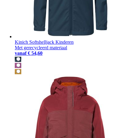
Kinich Softshelljack Kinderen
Met gerecycleerd materiaal
vanaf
€ 54,60