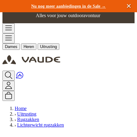
Ga naar de inhoud
Nu nog meer aanbiedingen in de Sale →
Alles voor jouw outdooravontuur
Dames
Heren
Uitrusting
Home
Uitrusting
Rugzakken
Lichtgewicht rugzakken