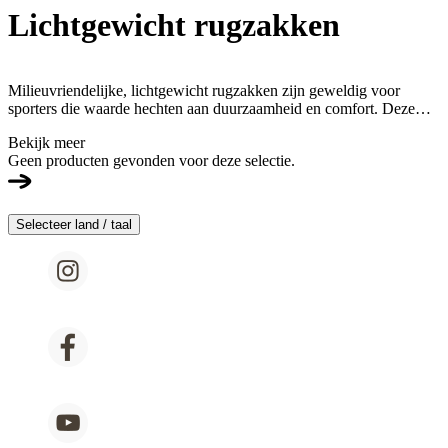
Lichtgewicht rugzakken
Milieuvriendelijke, lichtgewicht rugzakken zijn geweldig voor
sporters die waarde hechten aan duurzaamheid en comfort. Deze
rugzakken zijn gemaakt van duurzame materialen en zijn ultralicht
Bekijk meer
om gewicht te besparen en wandelen, trailrunning en fietsen
Geen producten gevonden voor deze selectie.
gemakkelijker te maken.
Selecteer land / taal