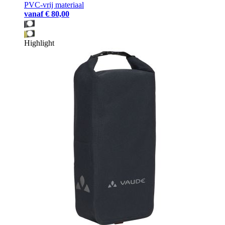
PVC-vrij materiaal
vanaf
€ 80,00
Highlight