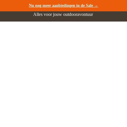
Nu nog meer aanbiedingen in de Sale →
Alles voor jouw outdooravontuur