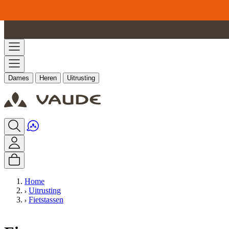
Ga naar de inhoud
Dames
Heren
Uitrusting
Home
Uitrusting
Fietstassen