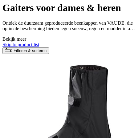
Gaiters voor dames & heren
Ontdek de duurzaam geproduceerde beenkappen van VAUDE, die
optimale bescherming bieden tegen sneeuw, regen en modder in alle
weersomstandigheden. Vertrouw op kwaliteit en milieubewustzijn
Bekijk meer
en beleef je outdooravonturen met droge voeten.
Skip to product list
Filteren & sorteren