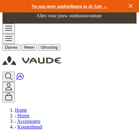
Ga naar de inhoud
Nu nog meer aanbiedingen in de Sale →
Alles voor jouw outdooravontuur
Dames
Heren
Uitrusting
Home
Heren
Accessoires
Kousenband