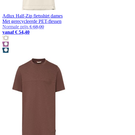
Adlux Half-Zip fietsshirt dames
Met gerecycleerde PET-flessen
Normale prijs
€ 68,00
vanaf
€ 54,40