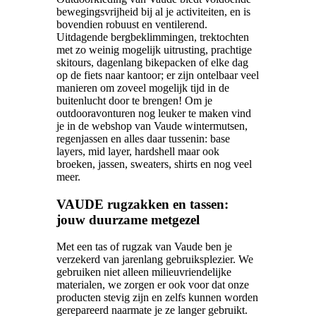
bewegingsvrijheid bij al je activiteiten, en is
bovendien robuust en ventilerend.
Uitdagende bergbeklimmingen, trektochten
met zo weinig mogelijk uitrusting, prachtige
skitours, dagenlang bikepacken of elke dag
op de fiets naar kantoor; er zijn ontelbaar veel
manieren om zoveel mogelijk tijd in de
buitenlucht door te brengen! Om je
outdooravonturen nog leuker te maken vind
je in de webshop van Vaude wintermutsen,
regenjassen en alles daar tussenin: base
layers, mid layer, hardshell maar ook
broeken, jassen, sweaters, shirts en nog veel
meer.
VAUDE rugzakken en tassen:
jouw duurzame metgezel
Met een tas of rugzak van Vaude ben je
verzekerd van jarenlang gebruiksplezier. We
gebruiken niet alleen milieuvriendelijke
materialen, we zorgen er ook voor dat onze
producten stevig zijn en zelfs kunnen worden
gerepareerd naarmate je ze langer gebruikt.