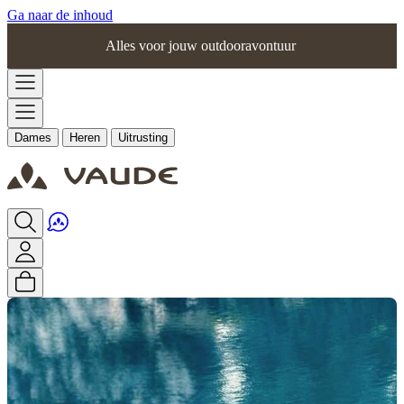
Ga naar de inhoud
Alles voor jouw outdooravontuur
Dames
Heren
Uitrusting