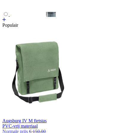
Populair
Augsburg IV M fietstas
PVC-vrij materiaal
Normale prijs
€ 150,00