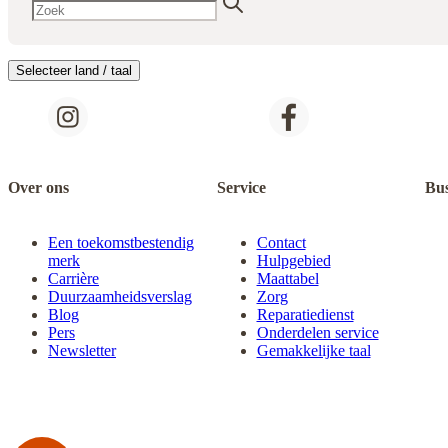
Selecteer land / taal
Over ons
Service
Bus
Een toekomstbestendig
Contact
merk
Hulpgebied
Carrière
Maattabel
Duurzaamheidsverslag
Zorg
Blog
Reparatiedienst
Pers
Onderdelen service
Newsletter
Gemakkelijke taal