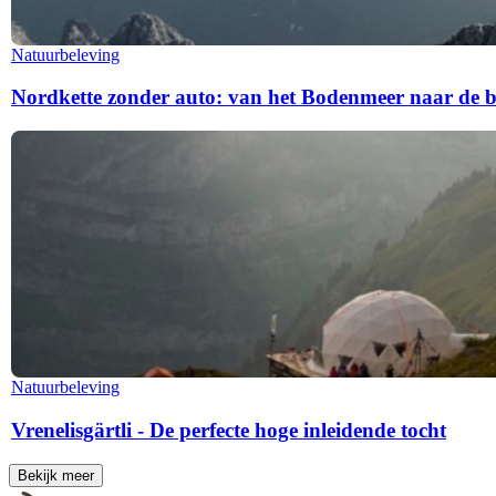
Natuurbeleving
Nordkette zonder auto: van het Bodenmeer naar de
Natuurbeleving
Vrenelisgärtli - De perfecte hoge inleidende tocht
Bekijk meer