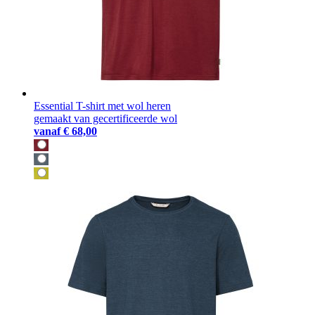
Essential T-shirt met wol heren
gemaakt van gecertificeerde wol
vanaf
€ 68,00