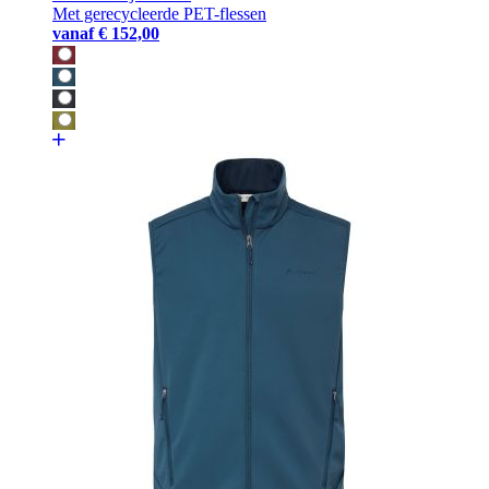
Met gerecycleerde PET-flessen
vanaf
€ 152,00