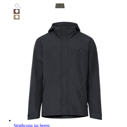
Strathcona jas heren