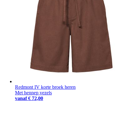
Redmont IV korte broek heren
Met hennep vezels
vanaf
€ 72,00