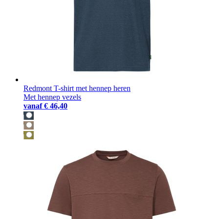
Redmont T-shirt met hennep heren
Met hennep vezels
vanaf
€ 46,40