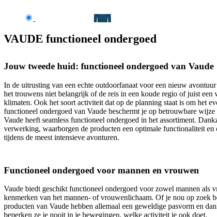
VAUDE functioneel ondergoed
Jouw tweede huid: functioneel ondergoed van Vaude
In de uitrusting van een echte outdoorfanaat voor een nieuw avontuur
het trouwens niet belangrijk of de reis in een koude regio of juist een
klimaten. Ook het soort activiteit dat op de planning staat is om het
functioneel ondergoed van Vaude beschermt je op betrouwbare wijze b
Vaude heeft seamless functioneel ondergoed in het assortiment. Dank
verwerking, waarborgen de producten een optimale functionaliteit e
tijdens de meest intensieve avonturen.
Functioneel ondergoed voor mannen en vrouwen
Vaude biedt geschikt functioneel ondergoed voor zowel mannen als vr
kenmerken van het mannen- of vrouwenlichaam. Of je nou op zoek bent
producten van Vaude hebben allemaal een geweldige pasvorm en dankz
beperken ze je nooit in je bewegingen, welke activiteit je ook doet.