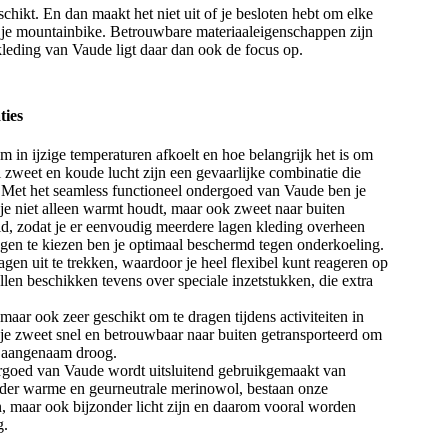
hikt. En dan maakt het niet uit of je besloten hebt om elke
p je mountainbike. Betrouwbare materiaaleigenschappen zijn
 kleding van Vaude ligt daar dan ook de focus op.
ties
am in ijzige temperaturen afkoelt en hoe belangrijk het is om
 zweet en koude lucht zijn een gevaarlijke combinatie die
 Met het seamless functioneel ondergoed van Vaude ben je
e niet alleen warmt houdt, maar ook zweet naar buiten
id, zodat je er eenvoudig meerdere lagen kleding overheen
lagen te kiezen ben je optimaal beschermd tegen onderkoeling.
en uit te trekken, waardoor je heel flexibel kunt reageren op
en beschikken tevens over speciale inzetstukken, die extra
maar ook zeer geschikt om te dragen tijdens activiteiten in
 je zweet snel en betrouwbaar naar buiten getransporteerd om
ds aangenaam droog.
dergoed van Vaude wordt uitsluitend gebruikgemaakt van
nder warme en geurneutrale merinowol, bestaan onze
jn, maar ook bijzonder licht zijn en daarom vooral worden
g.