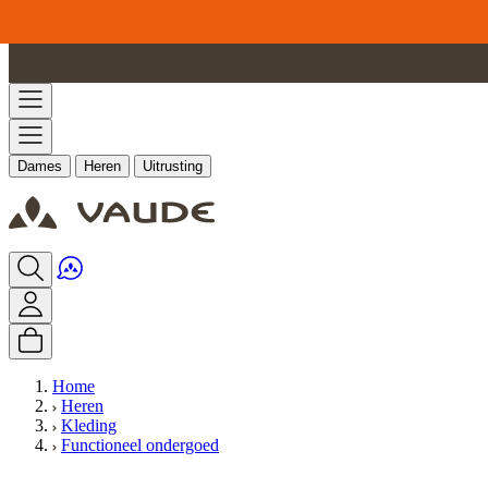
Ga naar de inhoud
Dames
Heren
Uitrusting
Home
Heren
Kleding
Functioneel ondergoed