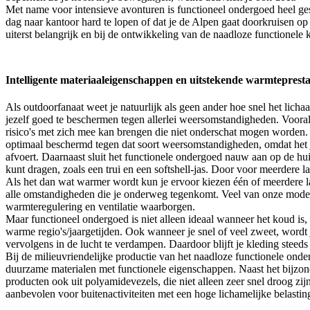
Met name voor intensieve avonturen is functioneel ondergoed heel gesc
dag naar kantoor hard te lopen of dat je de Alpen gaat doorkruisen o
uiterst belangrijk en bij de ontwikkeling van de naadloze functionele
Intelligente materiaaleigenschappen en uitstekende warmtepresta
Als outdoorfanaat weet je natuurlijk als geen ander hoe snel het licha
jezelf goed te beschermen tegen allerlei weersomstandigheden. Vooral
risico's met zich mee kan brengen die niet onderschat mogen worden.
optimaal beschermd tegen dat soort weersomstandigheden, omdat het j
afvoert. Daarnaast sluit het functionele ondergoed nauw aan op de hu
kunt dragen, zoals een trui en een softshell-jas. Door voor meerdere 
Als het dan wat warmer wordt kun je ervoor kiezen één of meerdere lag
alle omstandigheden die je onderweg tegenkomt. Veel van onze modell
warmteregulering en ventilatie waarborgen.
Maar functioneel ondergoed is niet alleen ideaal wanneer het koud is, 
warme regio's/jaargetijden. Ook wanneer je snel of veel zweet, wordt
vervolgens in de lucht te verdampen. Daardoor blijft je kleding stee
Bij de milieuvriendelijke productie van het naadloze functionele on
duurzame materialen met functionele eigenschappen. Naast het bijzo
producten ook uit polyamidevezels, die niet alleen zeer snel droog zi
aanbevolen voor buitenactiviteiten met een hoge lichamelijke belastin