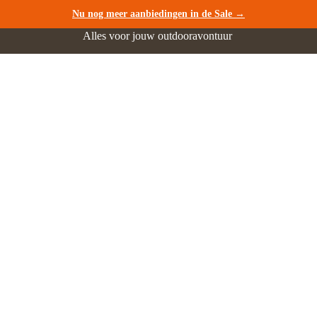
Nu nog meer aanbiedingen in de Sale →
Alles voor jouw outdooravontuur