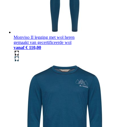
Monviso II legging met wol heren
gemaakt van gecertificeerde wol
vanaf
€ 110,00