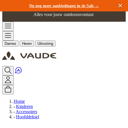
Ga naar de inhoud
Nu nog meer aanbiedingen in de Sale →
Alles voor jouw outdooravontuur
Dames
Heren
Uitrusting
Home
Kinderen
Accessoires
Hoofddeksel