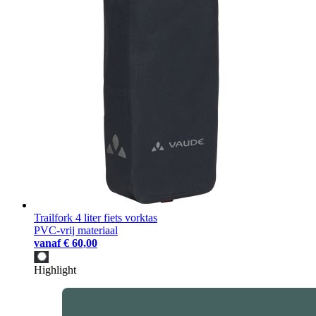
Trailfork 4 liter fiets vorktas
PVC-vrij materiaal
vanaf
€ 60,00
Highlight