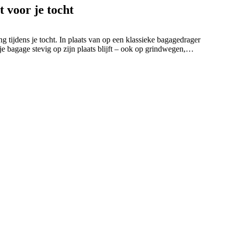
t voor je tocht
ing tijdens je tocht. In plaats van op een klassieke bagagedrager
je bagage stevig op zijn plaats blijft – ook op grindwegen,
juiste bikepacking-tassen blijft je bagage overzichtelijk
n op wat telt: onderweg zijn en de natuur beleven.