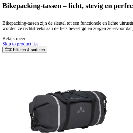
Bikepacking-tassen – licht, stevig en perfec
Bikepacking-tassen zijn de sleutel tot een functionele en lichte uitrust
worden ze rechtstreeks aan de fiets bevestigd en zorgen ze ervoor dat 
trails of lange afstanden.
Bekijk meer
Of het nu gaat om een weekendtocht of een meerdaags avontuur: met de 
Skip to product list
georganiseerd en optimaal verdeeld. Zo kun je je volledig concentrere
Filteren & sorteren