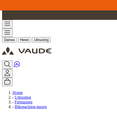
Ga naar de inhoud
Dames
Heren
Uitrusting
Home
Uitrusting
Fietstassen
Bikepacking-tassen