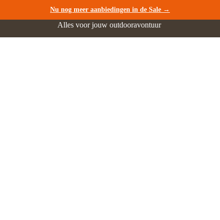
Nu nog meer aanbiedingen in de Sale →
Alles voor jouw outdooravontuur