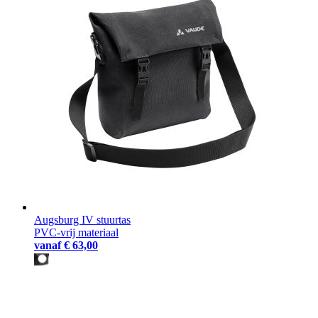
Augsburg IV stuurtas
PVC-vrij materiaal
vanaf
€ 63,00