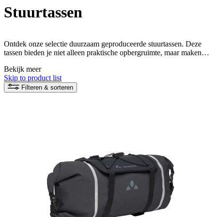
Stuurtassen
Ontdek onze selectie duurzaam geproduceerde stuurtassen. Deze
tassen bieden je niet alleen praktische opbergruimte, maar maken
ook indruk met hun duurzaamheid en veerkracht tijdens elk
Bekijk meer
avontuur.
Skip to product list
Filteren & sorteren