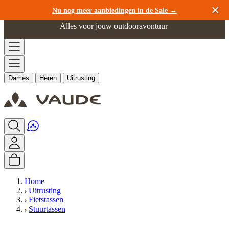
Ga naar de inhoud
Nu nog meer aanbiedingen in de Sale →
Alles voor jouw outdooravontuur
Dames
Heren
Uitrusting
Home
Uitrusting
Fietstassen
Stuurtassen