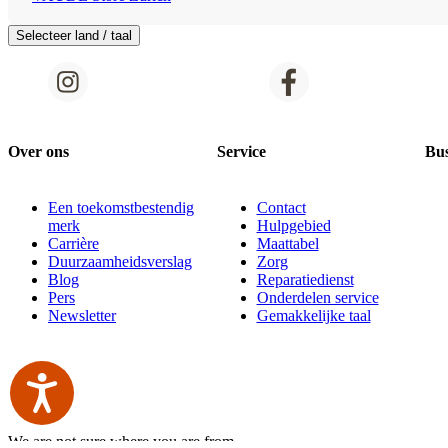
Selecteer land / taal
Over ons
Service
Bus
Een toekomstbestendig
Contact
merk
Hulpgebied
Carrière
Maattabel
Duurzaamheidsverslag
Zorg
Blog
Reparatiedienst
Pers
Onderdelen service
Newsletter
Gemakkelijke taal
We are not sure where you are from.