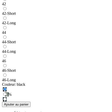
42
42-Short
42-Long
44
44-Short
44-Long
46
46-Short
46-Long
Couleur:
black
%
Ajouter au panier