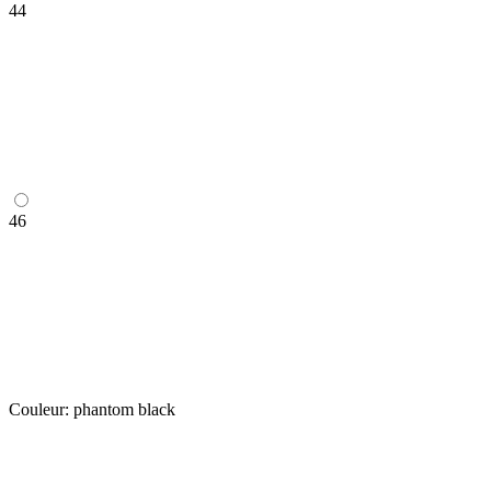
44
46
Couleur:
phantom black