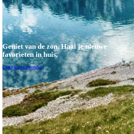
Geniet van de zon. Haal je nieuwe
favorieten in huis.
Ontdek de uitverkoop