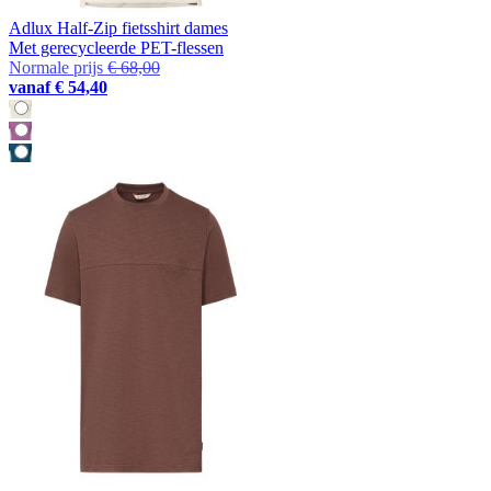
Adlux Half-Zip fietsshirt dames
Met gerecycleerde PET-flessen
Normale prijs
€ 68,00
vanaf
€ 54,40