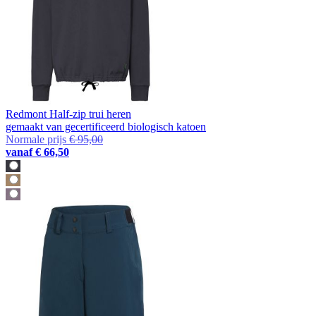
Redmont Half-zip trui heren
gemaakt van gecertificeerd biologisch katoen
Normale prijs
€ 95,00
vanaf
€ 66,50