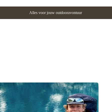
Alles voor jouw outdooravontuur