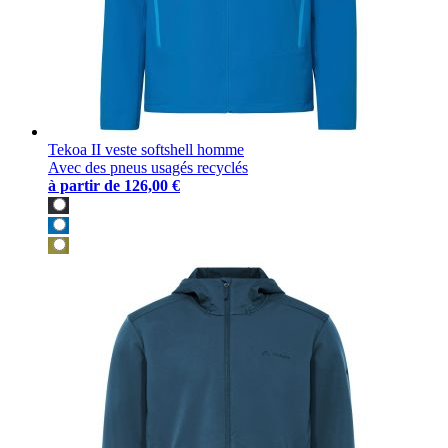
Tekoa II veste softshell homme
Avec des pneus usagés recyclés
à partir de
126,00 €