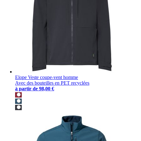
Elope Veste coupe-vent homme
Avec des bouteilles en PET recyclées
à partir de
98,00 €