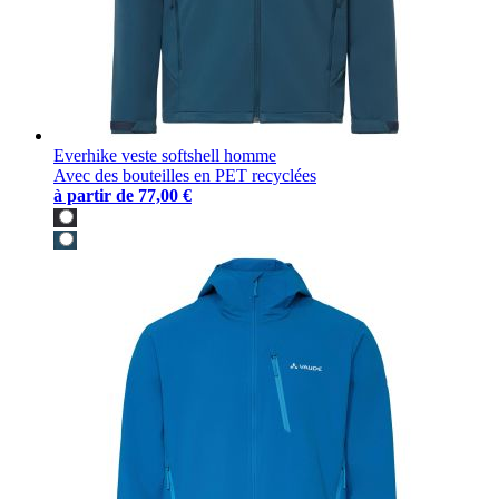
Everhike veste softshell homme
Avec des bouteilles en PET recyclées
à partir de
77,00 €