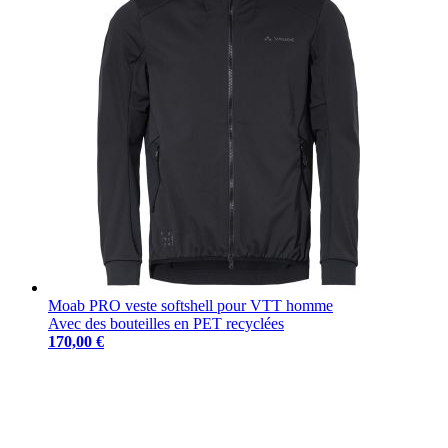
Moab PRO veste softshell pour VTT homme
Avec des bouteilles en PET recyclées
170,00 €