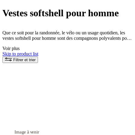
Vestes softshell pour homme
Que ce soit pour la randonnée, le vélo ou un usage quotidien, les
vestes softshell pour homme sont des compagnons polyvalents pour
les activités de plein air. Selon le modèle, elles associent liberté de
Voir plus
mouvement, protection contre le vent et propriétés respirantes, ce qui
Skip to product list
les rend particulièrement adaptées à des conditions météorologiques
principalement sèches ou changeantes. La gamme VAUDE
Filtrer et trier
comprend des vestes softshell pour homme aux matériaux, coupes et
équipements variés. Le modèle le plus adapté dépend de l'activité
prévue, des conditions météorologiques attendues et des
fonctionnalités recherchées.