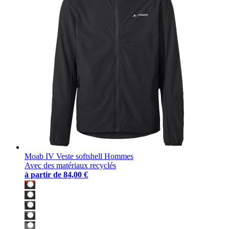
Moab IV Veste softshell Hommes
Avec des matériaux recyclés
à partir de
84,00 €