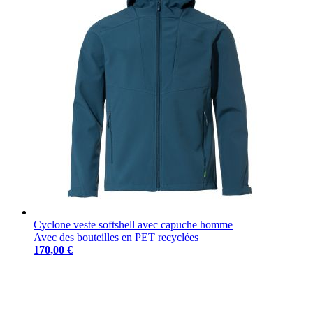
Cyclone veste softshell avec capuche homme
Avec des bouteilles en PET recyclées
170,00 €