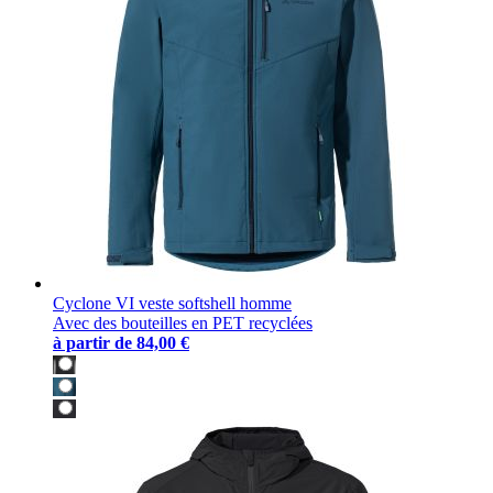
Cyclone VI veste softshell homme
Avec des bouteilles en PET recyclées
à partir de
84,00 €