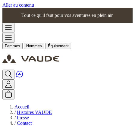
Aller au contenu
Tout ce qu'il faut pour vos aventures en plein air
Femmes
Hommes
Équipement
Accueil
/
Histoires VAUDE
/
Presse
/
Contact