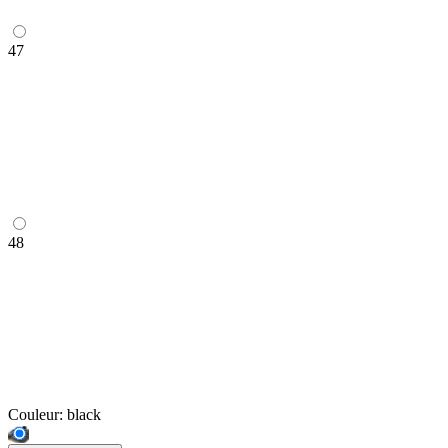
47
48
Couleur:
black