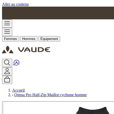
Aller au contenu
Femmes
Hommes
Équipement
Accueil
Qimsa Pro Half-Zip Maillot cyclisme homme