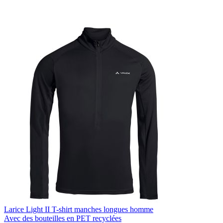
Larice Light II T-shirt manches longues homme
Avec des bouteilles en PET recyclées