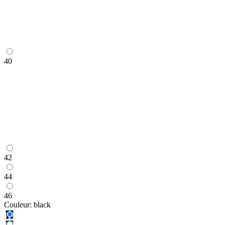
40
42
44
46
Couleur:
black