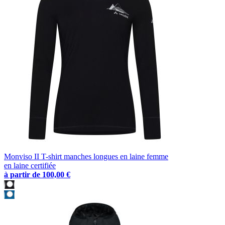
Monviso II T-shirt manches longues en laine femme
en laine certifiée
à partir de
100,00 €