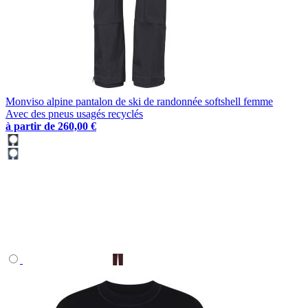
Monviso alpine pantalon de ski de randonnée softshell femme
Avec des pneus usagés recyclés
à partir de
260,00 €