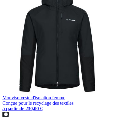
Monviso veste d'isolation femme
Conçue pour le recyclage des textiles
à partir de
230,00 €