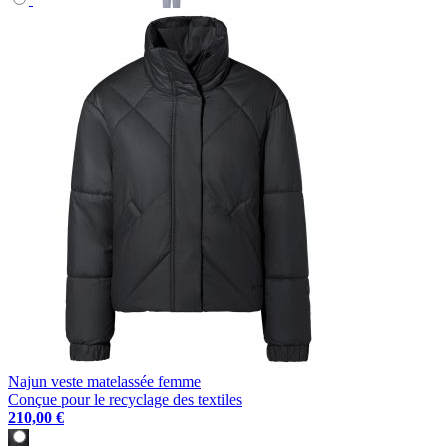
Najun veste matelassée femme
Conçue pour le recyclage des textiles
210,00 €