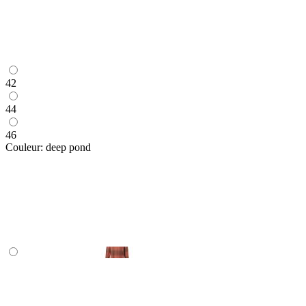
42
44
46
Couleur:
deep pond