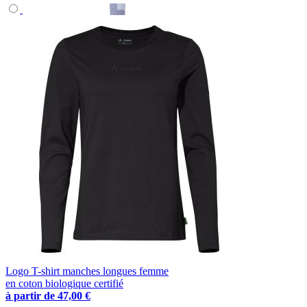
Logo T-shirt manches longues femme
en coton biologique certifié
à partir de
47,00 €