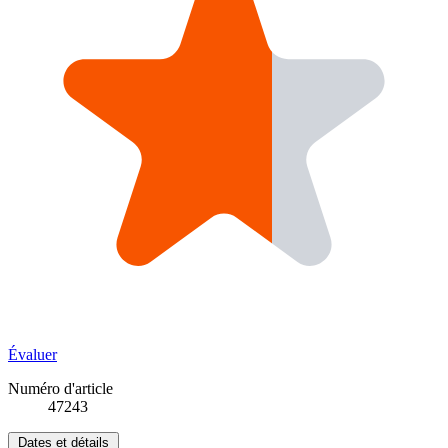
Évaluer
Numéro d'article
47243
Dates et détails