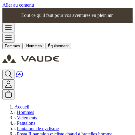
Aller au contenu
Tout ce qu'il faut pour vos aventures en plein air
Femmes
Hommes
Équipement
Accueil
Hommes
Vêtements
Pantalons
Pantalons de cyclisme
Posta II pantalon cycliste chaud à bretelles homme