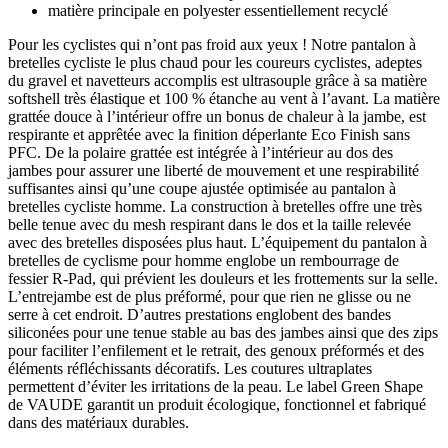
matière principale en polyester essentiellement recyclé
Pour les cyclistes qui n’ont pas froid aux yeux ! Notre pantalon à
bretelles cycliste le plus chaud pour les coureurs cyclistes, adeptes
du gravel et navetteurs accomplis est ultrasouple grâce à sa matière
softshell très élastique et 100 % étanche au vent à l’avant. La matière
grattée douce à l’intérieur offre un bonus de chaleur à la jambe, est
respirante et apprêtée avec la finition déperlante Eco Finish sans
PFC. De la polaire grattée est intégrée à l’intérieur au dos des
jambes pour assurer une liberté de mouvement et une respirabilité
suffisantes ainsi qu’une coupe ajustée optimisée au pantalon à
bretelles cycliste homme. La construction à bretelles offre une très
belle tenue avec du mesh respirant dans le dos et la taille relevée
avec des bretelles disposées plus haut. L’équipement du pantalon à
bretelles de cyclisme pour homme englobe un rembourrage de
fessier R-Pad, qui prévient les douleurs et les frottements sur la selle.
L’entrejambe est de plus préformé, pour que rien ne glisse ou ne
serre à cet endroit. D’autres prestations englobent des bandes
siliconées pour une tenue stable au bas des jambes ainsi que des zips
pour faciliter l’enfilement et le retrait, des genoux préformés et des
éléments réfléchissants décoratifs. Les coutures ultraplates
permettent d’éviter les irritations de la peau. Le label Green Shape
de VAUDE garantit un produit écologique, fonctionnel et fabriqué
dans des matériaux durables.