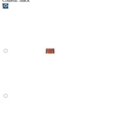
Couleur:
black