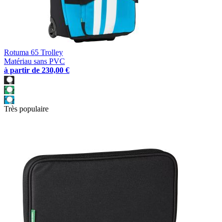
Rotuma 65 Trolley
Matériau sans PVC
à partir de
230,00 €
Très populaire