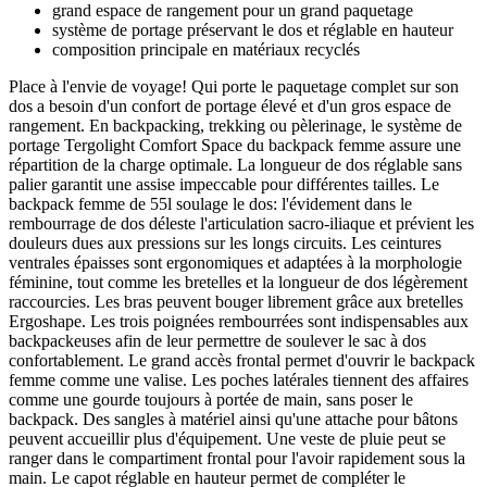
grand espace de rangement pour un grand paquetage
système de portage préservant le dos et réglable en hauteur
composition principale en matériaux recyclés
Place à l'envie de voyage! Qui porte le paquetage complet sur son
dos a besoin d'un confort de portage élevé et d'un gros espace de
rangement. En backpacking, trekking ou pèlerinage, le système de
portage Tergolight Comfort Space du backpack femme assure une
répartition de la charge optimale. La longueur de dos réglable sans
palier garantit une assise impeccable pour différentes tailles. Le
backpack femme de 55l soulage le dos: l'évidement dans le
rembourrage de dos déleste l'articulation sacro-iliaque et prévient les
douleurs dues aux pressions sur les longs circuits. Les ceintures
ventrales épaisses sont ergonomiques et adaptées à la morphologie
féminine, tout comme les bretelles et la longueur de dos légèrement
raccourcies. Les bras peuvent bouger librement grâce aux bretelles
Ergoshape. Les trois poignées rembourrées sont indispensables aux
backpackeuses afin de leur permettre de soulever le sac à dos
confortablement. Le grand accès frontal permet d'ouvrir le backpack
femme comme une valise. Les poches latérales tiennent des affaires
comme une gourde toujours à portée de main, sans poser le
backpack. Des sangles à matériel ainsi qu'une attache pour bâtons
peuvent accueillir plus d'équipement. Une veste de pluie peut se
ranger dans le compartiment frontal pour l'avoir rapidement sous la
main. Le capot réglable en hauteur permet de compléter le