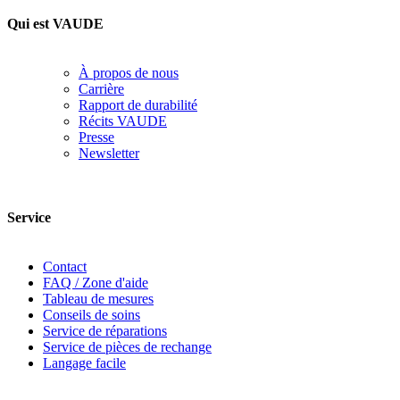
Qui est VAUDE
À propos de nous
Carrière
Rapport de durabilité
Récits VAUDE
Presse
Newsletter
Service
Contact
FAQ / Zone d'aide
Tableau de mesures
Conseils de soins
Service de réparations
Service de pièces de rechange
Langage facile