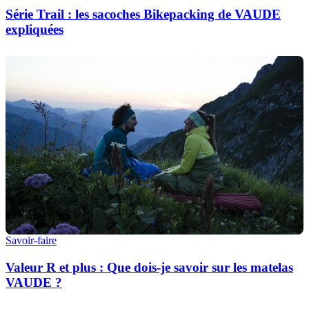
Série Trail : les sacoches Bikepacking de VAUDE
expliquées
Savoir-faire
Valeur R et plus : Que dois-je savoir sur les matelas
VAUDE ?