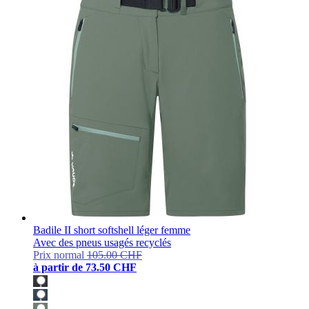
Badile II short softshell léger femme
Avec des pneus usagés recyclés
Prix normal
105.00 CHF
à partir de
73.50 CHF