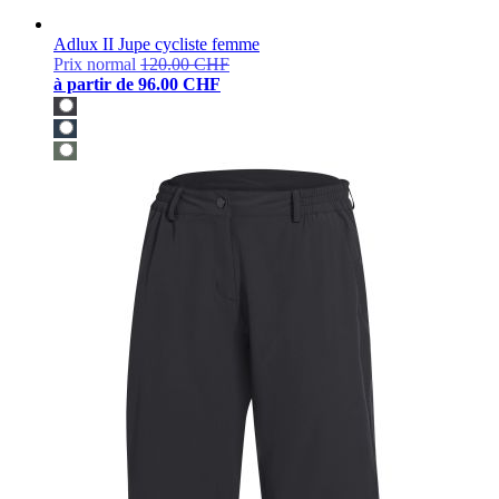
Adlux II Jupe cycliste femme
Prix normal
120.00 CHF
à partir de
96.00 CHF