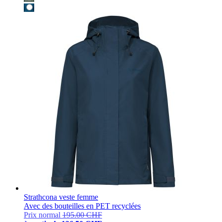
Strathcona veste femme
Avec des bouteilles en PET recyclées
Prix normal
195.00 CHF