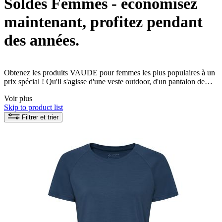
Soldes Femmes - économisez
maintenant, profitez pendant
des années.
Obtenez les produits VAUDE pour femmes les plus populaires à un
prix spécial ! Qu'il s'agisse d'une veste outdoor, d'un pantalon de
randonnée ou d'un t-shirt fonctionnel pour femme, tous les produits
Voir plus
VAUDE sont fabriqués de manière écologique et équitable.
Skip to product list
Maintenant, votre expérience durable de la nature peut commencer !
Filtrer et trier