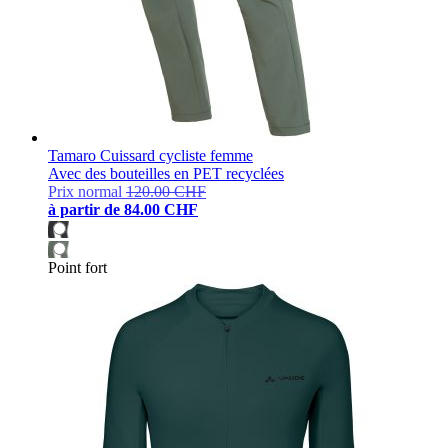
Tamaro Cuissard cycliste femme
Avec des bouteilles en PET recyclées
Prix normal
120.00 CHF
à partir de
84.00 CHF
Point fort