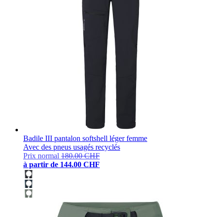
Badile III pantalon softshell léger femme
Avec des pneus usagés recyclés
Prix normal
180.00 CHF
à partir de
144.00 CHF