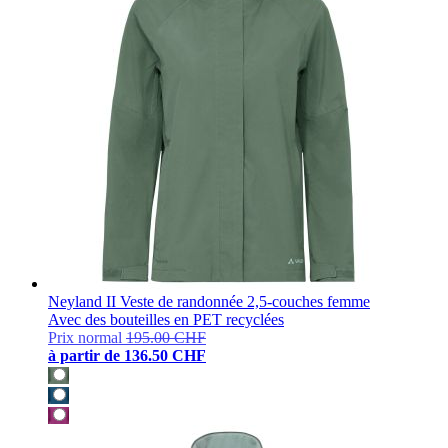
Neyland II Veste de randonnée 2,5-couches femme
Avec des bouteilles en PET recyclées
Prix normal
195.00 CHF
à partir de
136.50 CHF