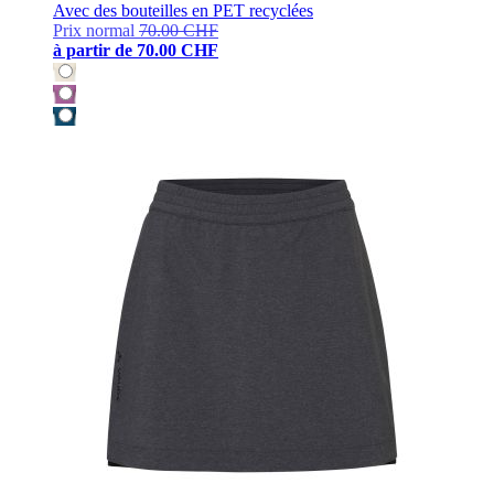
Avec des bouteilles en PET recyclées
Prix normal
70.00 CHF
à partir de
70.00 CHF