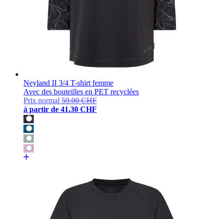
Neyland II 3/4 T-shirt femme
Avec des bouteilles en PET recyclées
Prix normal
59.00 CHF
à partir de
41.30 CHF