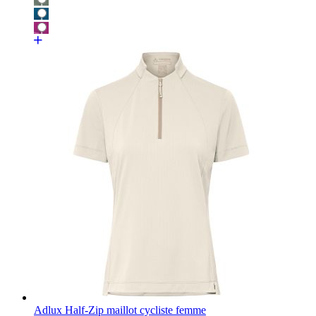
Adlux Half-Zip maillot cycliste femme