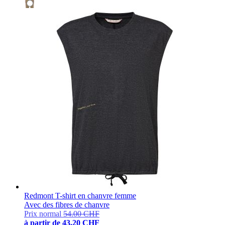
Redmont T-shirt en chanvre femme
Avec des fibres de chanvre
Prix normal
54.00 CHF
à partir de
43.20 CHF