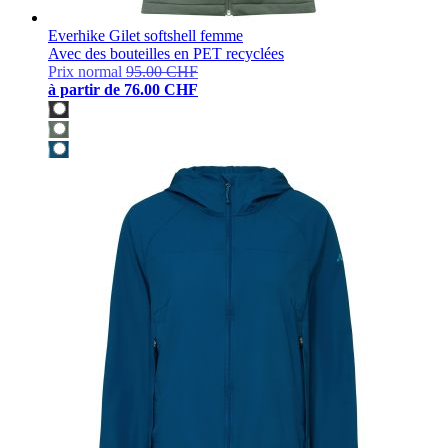
Everhike Gilet softshell femme
Avec des bouteilles en PET recyclées
Prix normal
95.00 CHF
à partir de
76.00 CHF