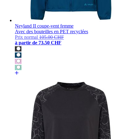
Neyland II coupe-vent femme
Avec des bouteilles en PET recyclées
Prix normal
105.00 CHF
à partir de
73.50 CHF