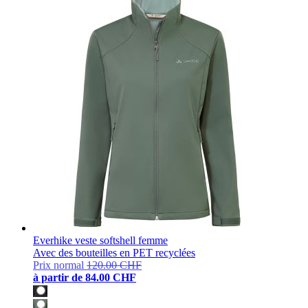
Everhike veste softshell femme
Avec des bouteilles en PET recyclées
Prix normal
120.00 CHF
à partir de
84.00 CHF