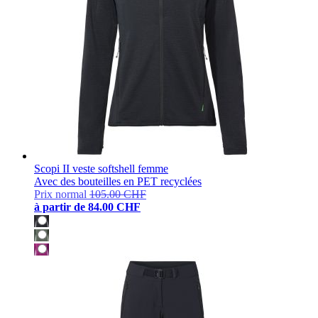
Scopi II veste softshell femme
Avec des bouteilles en PET recyclées
Prix normal
105.00 CHF
à partir de
84.00 CHF