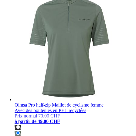
Qimsa Pro half-zip Maillot de cyclisme femme
Avec des bouteilles en PET recyclées
Prix normal
70.00 CHF
à partir de
49.00 CHF