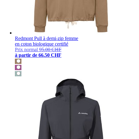
Redmont Pull à demi-zip femme
en coton biologique certifié
Prix normal
95.00 CHF
à partir de
66.50 CHF