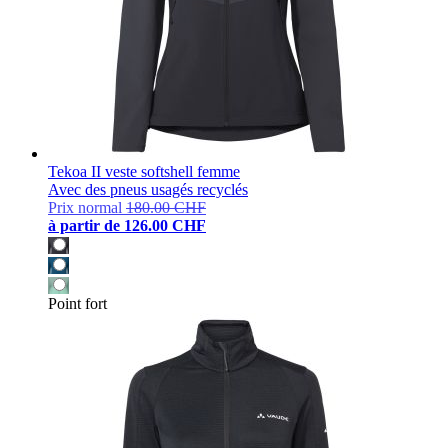
Tekoa II veste softshell femme
Avec des pneus usagés recyclés
Prix normal
180.00 CHF
à partir de
126.00 CHF
Point fort