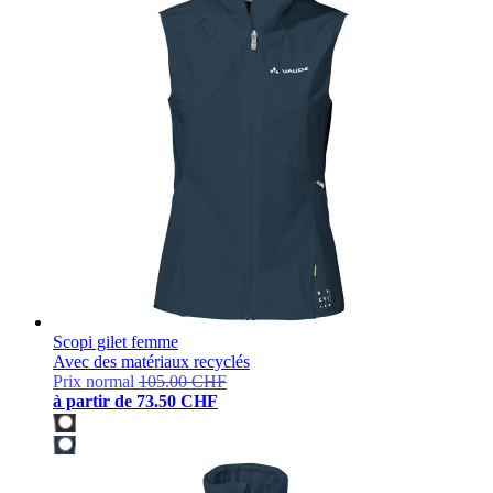
Scopi gilet femme
Avec des matériaux recyclés
Prix normal
105.00 CHF
à partir de
73.50 CHF