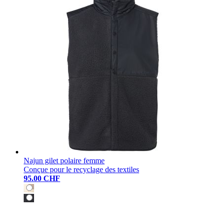
Najun gilet polaire femme
Conçue pour le recyclage des textiles
95.00 CHF