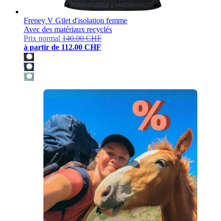
Freney V Gilet d'isolation femme
Avec des matériaux recyclés
Prix normal
140.00 CHF
à partir de
112.00 CHF