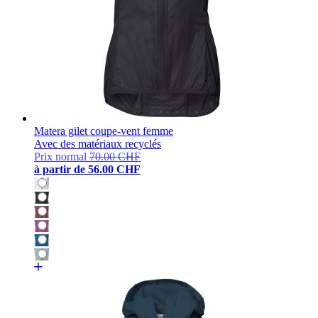
Matera gilet coupe-vent femme
Avec des matériaux recyclés
Prix normal
70.00 CHF
à partir de
56.00 CHF