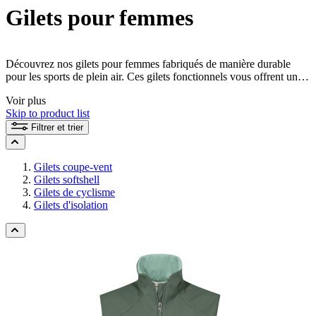
Gilets pour femmes
Découvrez nos gilets pour femmes fabriqués de manière durable
pour les sports de plein air. Ces gilets fonctionnels vous offrent une
liberté de mouvement maximale, une bonne respirabilité et une
Voir plus
protection contre le refroidissement là où c'est le plus important.
Skip to product list
Profitez d'un confort et de performances optimales lors de vos
aventures en pleine nature et optez pour une qualité durable.
Filtrer et trier
Gilets coupe-vent
Gilets softshell
Gilets de cyclisme
Gilets d'isolation