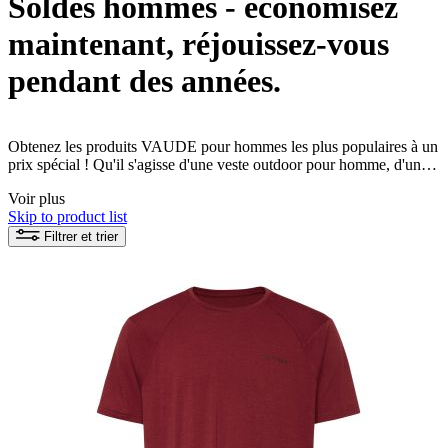
Soldes hommes - économisez
maintenant, réjouissez-vous
pendant des années.
Obtenez les produits VAUDE pour hommes les plus populaires à un
prix spécial ! Qu'il s'agisse d'une veste outdoor pour homme, d'un
pantalon de randonnée ou d'un t-shirt fonctionnel, tous les produits
Voir plus
VAUDE sont fabriqués de manière écologique et équitable. Votre
Skip to product list
expérience durable de la nature peut commencer !
Filtrer et trier