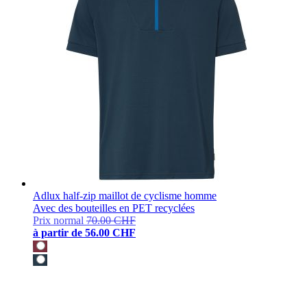
Adlux half-zip maillot de cyclisme homme
Avec des bouteilles en PET recyclées
Prix normal
70.00 CHF
à partir de
56.00 CHF