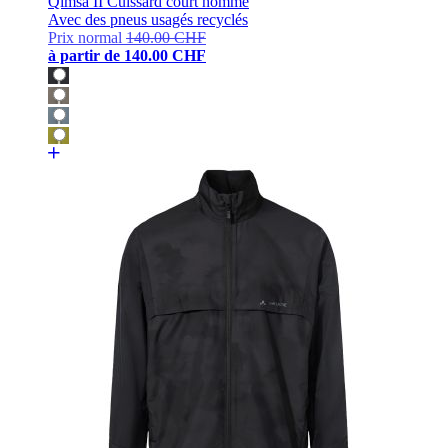
Qimsa II Cuissard court homme
Avec des pneus usagés recyclés
Prix normal
140.00 CHF
à partir de
140.00 CHF