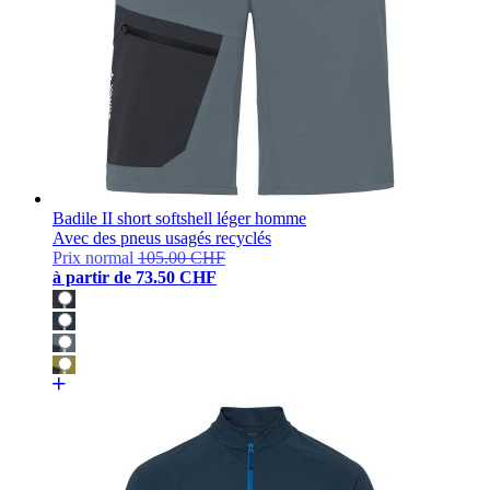
Badile II short softshell léger homme
Avec des pneus usagés recyclés
Prix normal
105.00 CHF
à partir de
73.50 CHF