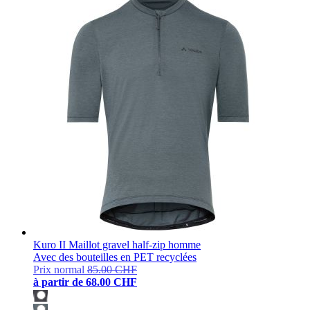
Kuro II Maillot gravel half-zip homme
Avec des bouteilles en PET recyclées
Prix normal
85.00 CHF
à partir de
68.00 CHF