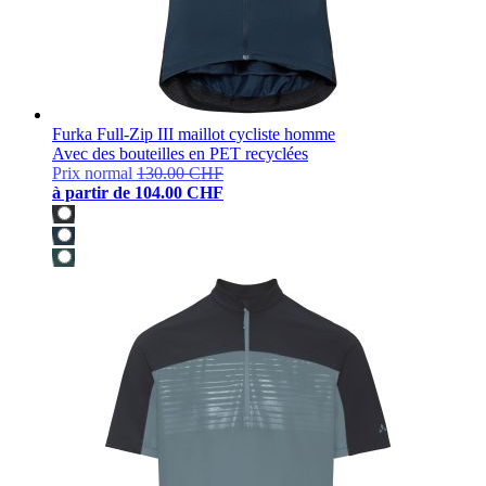
Furka Full-Zip III maillot cycliste homme
Avec des bouteilles en PET recyclées
Prix normal
130.00 CHF
à partir de
104.00 CHF