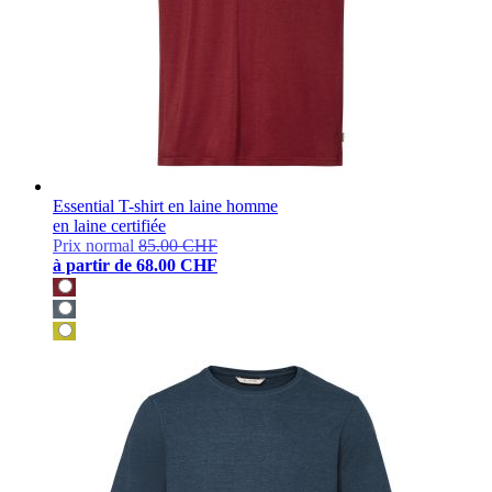
Essential T-shirt en laine homme
en laine certifiée
Prix normal
85.00 CHF
à partir de
68.00 CHF