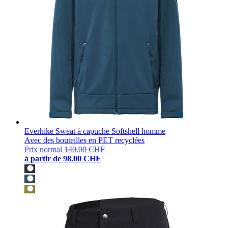
Everhike Sweat à capuche Softshell homme
Avec des bouteilles en PET recyclées
Prix normal
140.00 CHF
à partir de
98.00 CHF