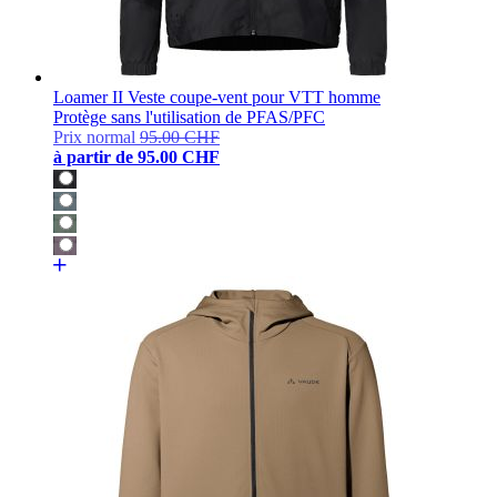
Loamer II Veste coupe-vent pour VTT homme
Protège sans l'utilisation de PFAS/PFC
Prix normal
95.00 CHF
à partir de
95.00 CHF