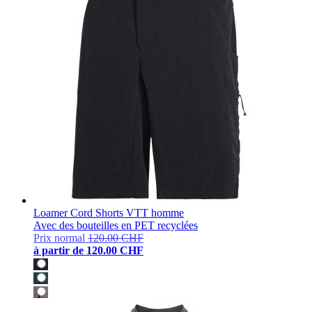
Loamer Cord Shorts VTT homme
Avec des bouteilles en PET recyclées
Prix normal
120.00 CHF
à partir de
120.00 CHF