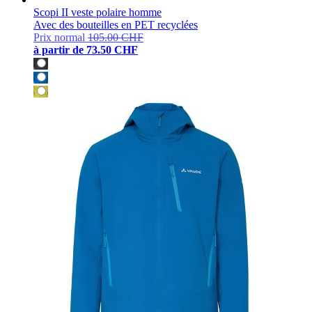
Scopi II veste polaire homme
Avec des bouteilles en PET recyclées
Prix normal
105.00 CHF
à partir de
73.50 CHF