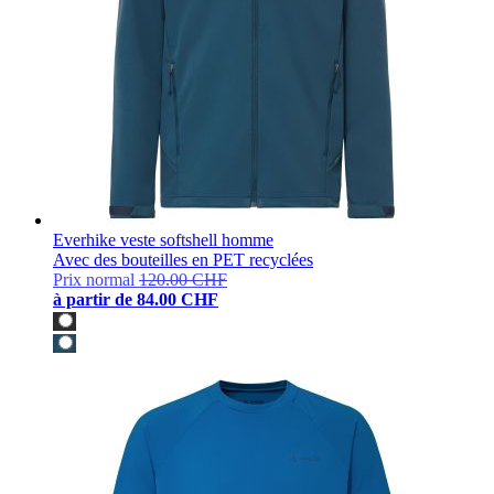
Everhike veste softshell homme
Avec des bouteilles en PET recyclées
Prix normal
120.00 CHF
à partir de
84.00 CHF