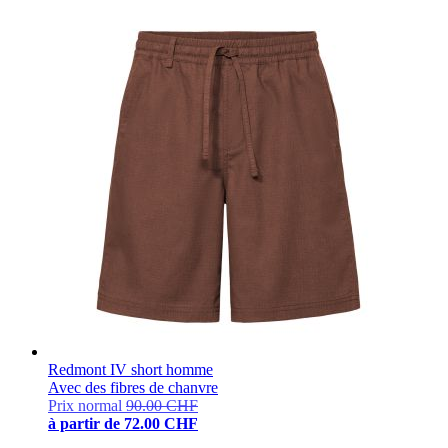
Redmont IV short homme
Avec des fibres de chanvre
Prix normal
90.00 CHF
à partir de
72.00 CHF