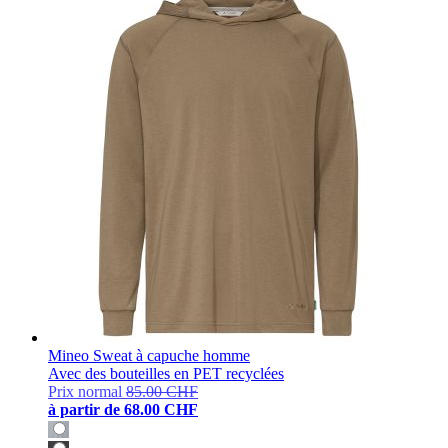
Mineo Sweat à capuche homme
Avec des bouteilles en PET recyclées
Prix normal
85.00 CHF
à partir de
68.00 CHF