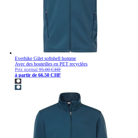
Everhike Gilet softshell homme
Avec des bouteilles en PET recyclées
Prix normal
95.00 CHF
à partir de
66.50 CHF