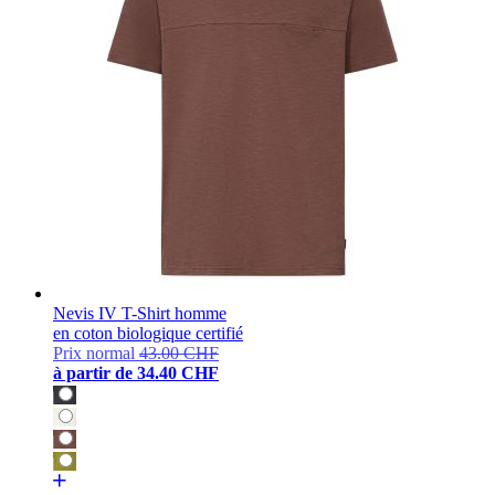
Nevis IV T-Shirt homme
en coton biologique certifié
Prix normal
43.00 CHF
à partir de
34.40 CHF