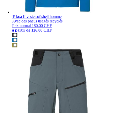
Tekoa II veste softshell homme
Avec des pneus usagés recyclés
Prix normal
180.00 CHF
à partir de
126.00 CHF