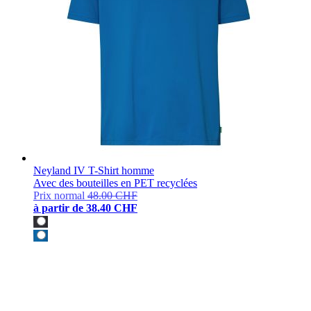
Neyland IV T-Shirt homme
Avec des bouteilles en PET recyclées
Prix normal
48.00 CHF
à partir de
38.40 CHF