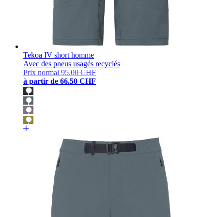
Tekoa IV short homme
Avec des pneus usagés recyclés
Prix normal
95.00 CHF
à partir de
66.50 CHF