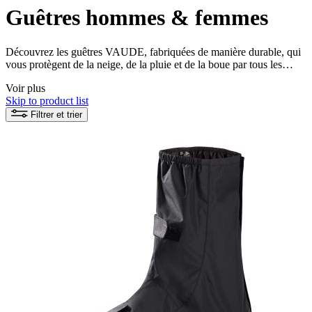
Guêtres hommes & femmes
Découvrez les guêtres VAUDE, fabriquées de manière durable, qui
vous protègent de la neige, de la pluie et de la boue par tous les
temps. Misez sur la qualité et le respect de l'environnement et vivez
Voir plus
vos aventures en plein air les pieds au sec.
Skip to product list
Filtrer et trier