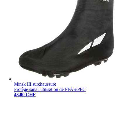
Minsk III surchaussure
Protège sans l'utilisation de PFAS/PFC
48.00 CHF