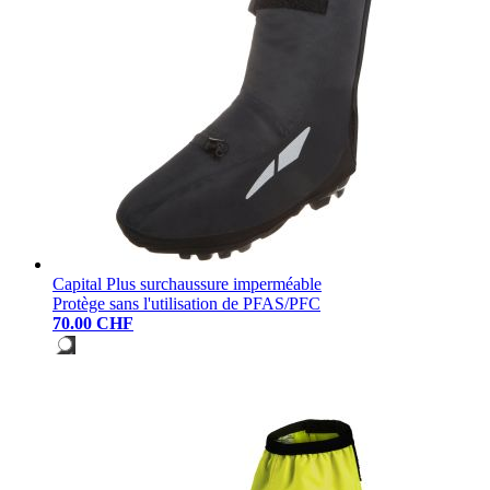
Capital Plus surchaussure imperméable
Protège sans l'utilisation de PFAS/PFC
70.00 CHF