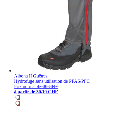
Albona II Guêtres
Hydrofuge sans utilisation de PFAS/PFC
Prix normal
43.00 CHF
à partir de
30.10 CHF