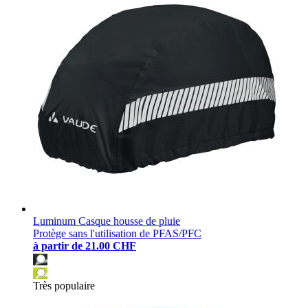
Luminum Casque housse de pluie
Protège sans l'utilisation de PFAS/PFC
à partir de
21.00 CHF
Très populaire