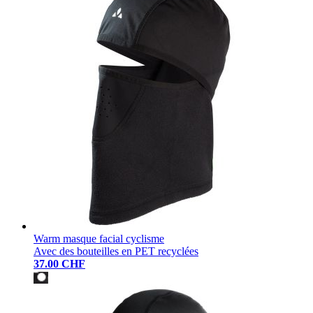
Warm masque facial cyclisme
Avec des bouteilles en PET recyclées
37.00 CHF