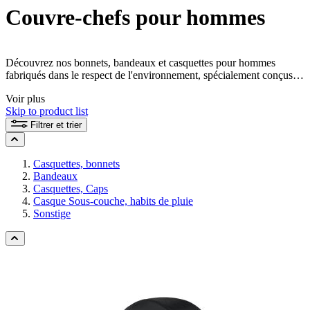
Couvre-chefs pour hommes
Découvrez nos bonnets, bandeaux et casquettes pour hommes
fabriqués dans le respect de l'environnement, spécialement conçus
pour vos aventures. Nos couvre-chefs durables offrent une
Voir plus
protection optimale contre le soleil, le vent et les intempéries, pour
Skip to product list
que vous soyez parfaitement équipé en toutes circonstances.
Choisissez dès maintenant votre équipement éco-responsable et
Filtrer et trier
vivez la nature sans compromis !
Casquettes, bonnets
Bandeaux
Casquettes, Caps
Casque Sous-couche, habits de pluie
Sonstige