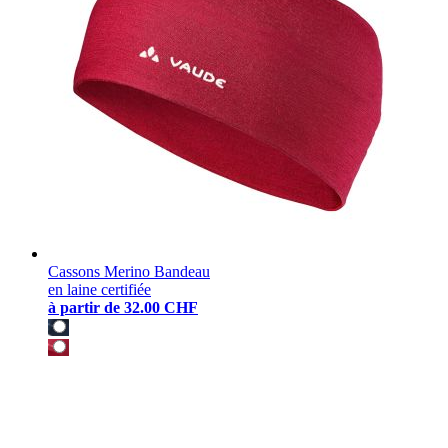
Cassons Merino Bandeau
en laine certifiée
à partir de
32.00 CHF