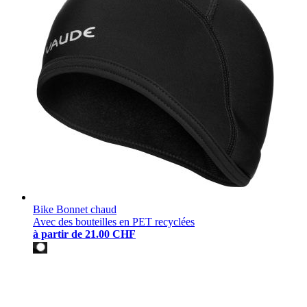
Bike Bonnet chaud
Avec des bouteilles en PET recyclées
à partir de
21.00 CHF