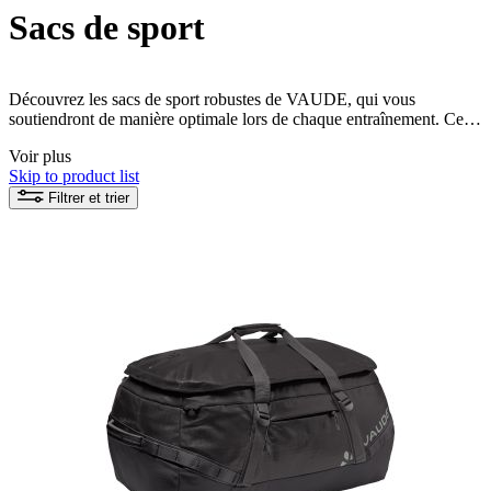
Sacs de sport
Découvrez les sacs de sport robustes de VAUDE, qui vous
soutiendront de manière optimale lors de chaque entraînement. Ces
sacs durables vous offrent suffisamment de place pour tout votre
Voir plus
équipement et sont spécialement conçus pour les aventures actives.
Skip to product list
Trouvez maintenant le sac de sport idéal qui allie parfaitement
fonctionnalité et conscience écologique.
Filtrer et trier