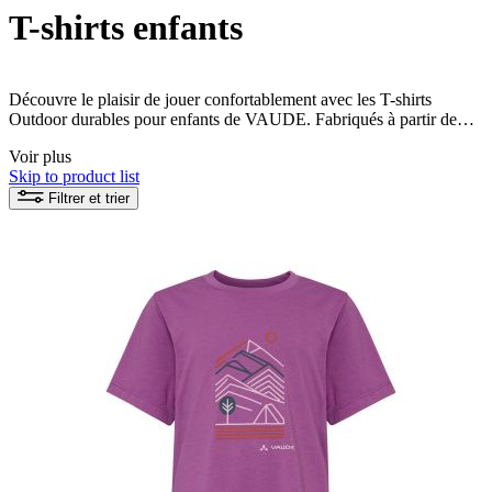
T-shirts enfants
Découvre le plaisir de jouer confortablement avec les T-shirts
Outdoor durables pour enfants de VAUDE. Fabriqués à partir de
matériaux agréables, ces T-shirts assurent un confort parfait tout en
Voir plus
contribuant à la protection de notre environnement.
Skip to product list
Filtrer et trier