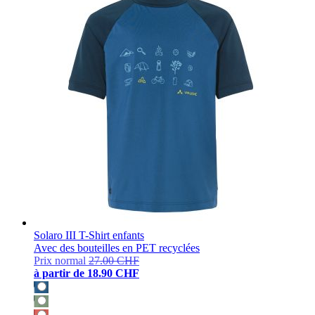
Solaro III T-Shirt enfants
Avec des bouteilles en PET recyclées
Prix normal
27.00 CHF
à partir de
18.90 CHF