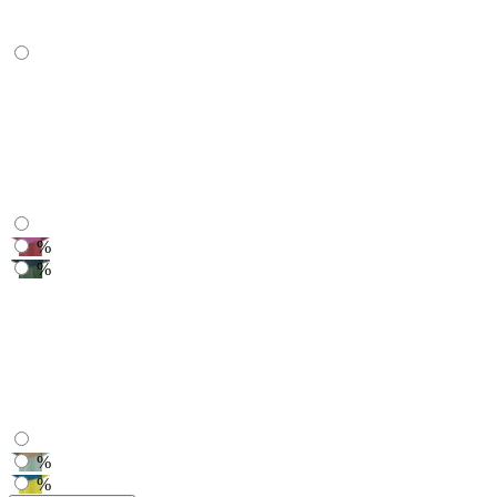
%
%
%
%