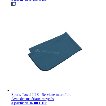
Sports Towel III S - Serviette microfibre
Avec des matériaux recyclés
à partir de
16.00 CHF