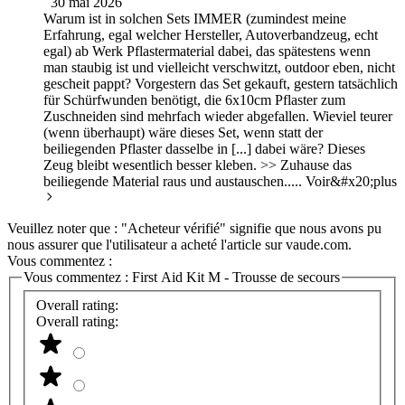
30 mai 2026
Warum ist in solchen Sets IMMER (zumindest meine
Erfahrung, egal welcher Hersteller, Autoverbandzeug, echt
egal) ab Werk Pflastermaterial dabei, das spätestens wenn
man staubig ist und vielleicht verschwitzt, outdoor eben, nicht
gescheit pappt? Vorgestern das Set gekauft, gestern tatsächlich
für Schürfwunden benötigt, die 6x10cm Pflaster zum
Zuschneiden sind mehrfach wieder abgefallen. Wieviel teurer
(wenn überhaupt) wäre dieses Set, wenn statt der
beiliegenden Pflaster dasselbe in [...] dabei wäre? Dieses
Zeug bleibt wesentlich besser kleben. >> Zuhause das
beiliegende Material raus und austauschen.....
Voir&#x20;plus
Veuillez noter que : "Acheteur vérifié" signifie que nous avons pu
nous assurer que l'utilisateur a acheté l'article sur vaude.com.
Vous commentez :
Vous commentez :
First Aid Kit M - Trousse de secours
Overall rating:
Overall rating: